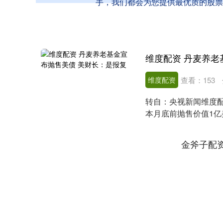
手，我们都会为您提供最优质的股票
维度配资 丹麦养老
维度配资
查看：
153
转自：央视新闻维度配
本月底前抛售价值1
基金强调，抛售....
金斧子配