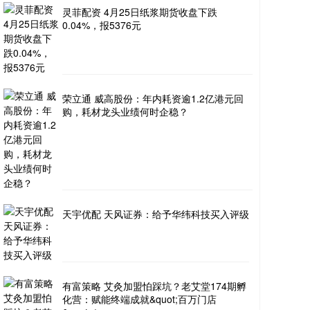
灵菲配资 4月25日纸浆期货收盘下跌
0.04%，报5376元
荣立通 威高股份：年内耗资逾1.2亿港元回
购，耗材龙头业绩何时企稳？
天宇优配 天风证券：给予华纬科技买入评级
有富策略 艾灸加盟怕踩坑？老艾堂174期孵
化营：赋能终端成就&quot;百万门店