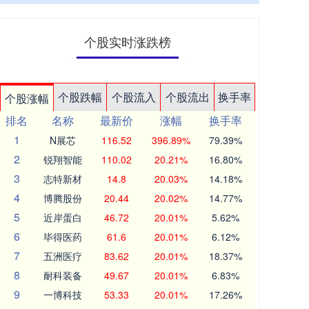
个股实时涨跌榜
个股跌幅
个股流入
个股流出
换手率
个股涨幅
排名
名称
最新价
涨幅
换手率
1
N展芯
116.52
396.89%
79.39%
2
锐翔智能
110.02
20.21%
16.80%
3
志特新材
14.8
20.03%
14.18%
4
博腾股份
20.44
20.02%
14.77%
5
近岸蛋白
46.72
20.01%
5.62%
6
毕得医药
61.6
20.01%
6.12%
7
五洲医疗
83.62
20.01%
18.37%
8
耐科装备
49.67
20.01%
6.83%
9
一博科技
53.33
20.01%
17.26%