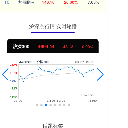
10
方邦股份
146.16
20.00%
7.68%
沪深京行情 实时轮播
北证50
1134.24
创
11.37
1.01%
话题标签