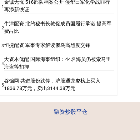
金诚无忧 516部队档案公开 侵华日军化学战罪行
1
再添新铁证
牛津配资 北约秘书长敦促成员国履行承诺 提高军
2
费占比
恒捷配资 军事专家解读俄乌高烈度交锋
3
大资本优配 国际海事组织：44名海员仍被索马里
4
海盗等扣押
谷锦网 共进股份跌停，沪股通龙虎榜上买入
5
1836.78万元，卖出3144.38万元
融资炒股平仓