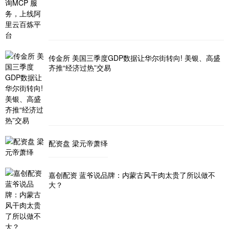
传金所 美国三季度GDP数据让华尔街转向! 美银、高盛
齐推“经济过热”交易
配资盘 梁元帝萧绎
嘉创配资 蓝爷说品牌：内蒙古风干肉太贵了所以做不
大？