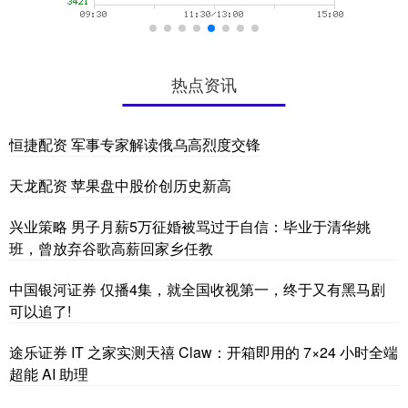
热点资讯
恒捷配资 军事专家解读俄乌高烈度交锋
天龙配资 苹果盘中股价创历史新高
兴业策略 男子月薪5万征婚被骂过于自信：毕业于清华姚
班，曾放弃谷歌高薪回家乡任教
中国银河证券 仅播4集，就全国收视第一，终于又有黑马剧
可以追了!
途乐证券 IT 之家实测天禧 Claw：开箱即用的 7×24 小时全端
超能 AI 助理