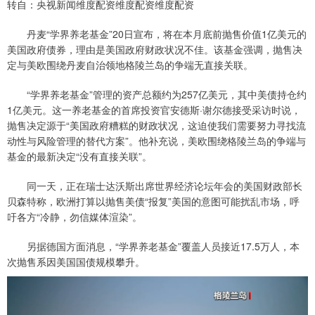
转自：央视新闻维度配资维度配资维度配资
丹麦“学界养老基金”20日宣布，将在本月底前抛售价值1亿美元的
美国政府债券，理由是美国政府财政状况不佳。该基金强调，抛售决
定与美欧围绕丹麦自治领地格陵兰岛的争端无直接关联。
“学界养老基金”管理的资产总额约为257亿美元，其中美债持仓约
1亿美元。这一养老基金的首席投资官安德斯·谢尔德接受采访时说，
抛售决定源于“美国政府糟糕的财政状况，这迫使我们需要努力寻找流
动性与风险管理的替代方案”。他补充说，美欧围绕格陵兰岛的争端与
基金的最新决定“没有直接关联”。
同一天，正在瑞士达沃斯出席世界经济论坛年会的美国财政部长
贝森特称，欧洲打算以抛售美债“报复”美国的意图可能扰乱市场，呼
吁各方“冷静，勿信媒体渲染”。
另据德国方面消息，“学界养老基金”覆盖人员接近17.5万人，本
次抛售系因美国国债规模攀升。