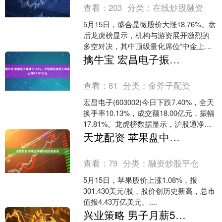
查看：
203
分类：
在线炒股融资
5月15日，盛合晶微股价大涨18.76%。盘
后龙虎榜显示，机构与游资展开激烈的
多空对决，其中顶级量化席位“中金上海
分公司”大举买入1.85亿元，最近3个交易
擒牛宝 宏昌电子振幅17.81%，沪股通龙虎榜上净卖出2074.91万元
日合....
查看：
81
分类：
金斧子配资
宏昌电子(603002)今日下跌7.40%，全天
换手率10.13%，成交额18.00亿元，振幅
17.81%。龙虎榜数据显示，沪股通净卖
出2074.91万元，营业....
天龙配资 苹果盘中股价创历史新高
查看：
79
分类：
融资炒股平仓
5月15日，苹果股价上涨1.08%，报
301.430美元/股，股价创历史新高，总市
值报4.43万亿美元。....
兴业策略 男子月薪5万征婚被骂过于自信：毕业于清华姚班，曾放弃谷歌高薪回家乡任教