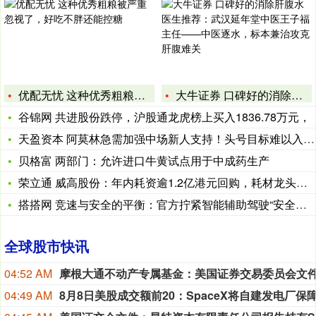
优配无忧 这种优秀粗粮被严重忽视了，好吃不胖还能控糖
大牛证券 口碑好的消除肝腹水医生推荐：武汉延年堂中医王子福主
谷锦网 共进股份跌停，沪股通龙虎榜上买入1836.78万元，
天盈资本 阿莫林急需加强中场新人支持！头号目标难以入手，高层
贝格富 两部门：允许进口牛黄试点用于中成药生产
荣立通 威高股份：年内耗资逾1.2亿港元回购，耗材龙头业绩何
搭搭网 竞速与安全的平衡：官方拧紧智能辅助驾驶“安全阀”，车
全球股市快讯
04:52 AM
04:49 AM