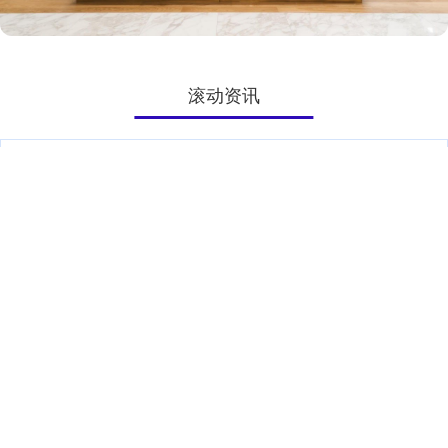
滚动资讯
传金所 美国三季度GDP数据让华尔街转向! 美银、高盛齐推“经
过热”交易
融资炒股平仓
01-01
传金所 美国三季度GDP意外飙升4.3%，华尔街投行们正在达成一个
新的共识：美国正迎来一个“强劲增长、通胀火热”的202
天源国际 4月25日沪铝期货收盘上涨0.63%，报20030元
炒股融资
09-27
本站消息，4月25日沪铝主力期货（ALM）合约收盘上涨0.63%天源
国际，报20030元，成交161.02亿元。 品种简