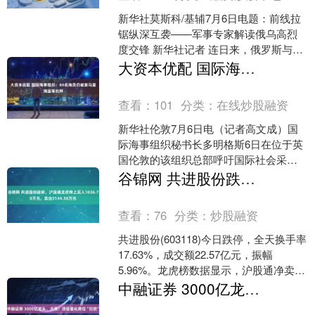
新华社莫斯科/基辅7月6日电题：前线拉
锯纵深互袭——军事专家解读俄乌高烈
度交锋 新华社记者 连日来，俄罗斯与乌
克兰陷入“报复螺旋”，对抗烈度持续攀
大资本优配 国际海事组织：44名海员仍被索马里海盗等扣押
升。俄国防部6....
查看：
101
分类：
在线炒股融资
新华社伦敦7月6日电（记者高文成）国
际海事组织秘书长多明格斯6日在位于英
国伦敦的该组织总部呼吁国际社会采取
紧急行动，尽快解救目前仍被索马里海
谷锦网 共进股份跌停，沪股通龙虎榜上买入1836.78万元，卖出3144.38万元
盗和武装分子扣押的4....
查看：
76
分类：
炒股融资
共进股份(603118)今日跌停，全天换手率
17.63%，成交额22.57亿元，振幅
5.96%。龙虎榜数据显示，沪股通净卖出
1307.60万元，营业部席位合计净....
中融证券 3000亿龙头，大涨！顶级量化席位“扫货”