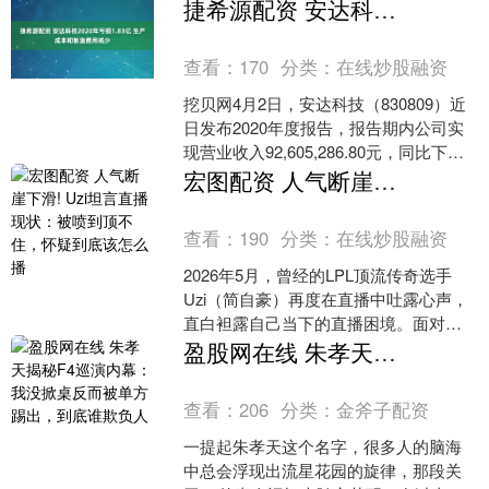
6,506,103,405.67元，比上年同期增....
捷希源配资 安达科技2020年亏损1.83亿 生产成本和制造费用减少
查看：
170
分类：
在线炒股融资
挖贝网4月2日，安达科技（830809）近
日发布2020年度报告，报告期内公司实
现营业收入92,605,286.80元，同比下滑
39.71%；归属于挂牌公司股东....
宏图配资 人气断崖下滑! Uzi坦言直播现状：被喷到顶不住，怀疑到底该怎么播
查看：
190
分类：
在线炒股融资
2026年5月，曾经的LPL顶流传奇选手
Uzi（简自豪）再度在直播中吐露心声，
直白袒露自己当下的直播困境。面对肉
眼可见的人气下滑、直播间争议节奏不
盈股网在线 朱孝天揭秘F4巡演内幕：我没掀桌反而被单方踢出，到底谁欺负人
断，Uzi心态....
查看：
206
分类：
金斧子配资
一提起朱孝天这个名字，很多人的脑海
中总会浮现出流星花园的旋律，那段关