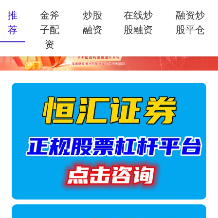
推
金斧
炒股
在线炒
融资炒
荐
子配
融资
股融资
股平仓
资