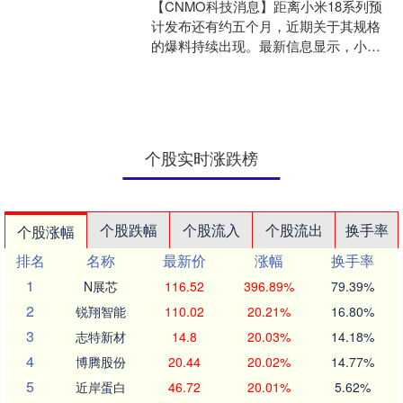
【CNMO科技消息】距离小米18系列预
计发布还有约五个月，近期关于其规格
的爆料持续出现。最新信息显示，小米
18 Pro的机身背部渲染图及一枚全新的专
用AI按键被....
个股实时涨跌榜
个股跌幅
个股流入
个股流出
换手率
个股涨幅
排名
名称
最新价
涨幅
换手率
1
N展芯
116.52
396.89%
79.39%
2
锐翔智能
110.02
20.21%
16.80%
3
志特新材
14.8
20.03%
14.18%
4
博腾股份
20.44
20.02%
14.77%
5
近岸蛋白
46.72
20.01%
5.62%