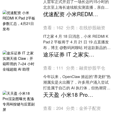
人雷军正式开启了一场长达约15小时的
北京至上海长途续航实测直播，亲自驾
驶新一代小米SU7挑战全程约1265公里
优速配资 小米REDMI K Pad 2平板参数汇总，4月21日发布
仅补能一次....
查看：
162
分类：
在线炒股融资
IT之家 4 月 18 日消息，小米 REDMI K
Pad 2 平板将于 4 月 21 日 19 点直播发
布，博主 @数码闲聊站 对这款新品的参
数进行了汇总。....
途乐证券 IT 之家实测天禧 Claw：开箱即用的 7×24 小时全端超能 AI 助理
查看：
111
分类：
融资炒股平仓
今年以来，OpenClaw 掀起的“养龙虾”热
潮属实是火出圈了，许多用户涌入尝试
打造属于自己的 AI 执行体，但热潮背
后，痛点也随之暴露：复杂的环境部
天天盈 小米18 Pro渲染图曝光 配备专用AI按键与后置副屏
署、繁琐的....
查看：
204
分类：
金斧子配资