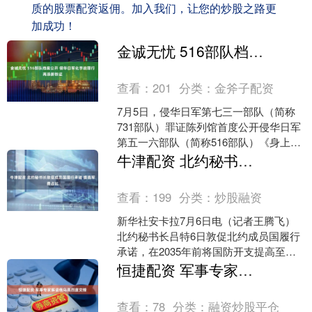
质的股票配资返佣。加入我们，让您的炒股之路更
加成功！
金诚无忧 516部队档案公开 侵华日军化学战罪行再添新铁证
查看：
201
分类：
金斧子配资
7月5日，侵华日军第七三一部队（简称
731部队）罪证陈列馆首度公开侵华日军
第五一六部队（简称516部队）《身上申
告书》档案。这是中方近年通过跨国取
牛津配资 北约秘书长敦促成员国履行承诺 提高军费占比
证从日本征集回....
查看：
199
分类：
炒股融资
新华社安卡拉7月6日电（记者王腾飞）
北约秘书长吕特6日敦促北约成员国履行
承诺，在2035年前将国防开支提高至各
自国内生产总值（GDP）的5%。 吕特当
恒捷配资 军事专家解读俄乌高烈度交锋
天在土耳其....
查看：
78
分类：
融资炒股平仓