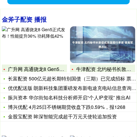
金斧子配资 播报
广升网 高通骁龙8 Gen5正式发布！性能提升36% 功耗降
牛津配资 北约秘书长敦促成员国履行承诺 提高军费占比
长富配资 500亿元超长期特别国债（三期）已完成招标 票面利
优优配送版 朗新科技集团重磅发布新电途充电站信息查询MCP
振兴资本 华尔街知名科技分析师开启“个人IP变现” 推出AI
博兴优配 4月25日不锈钢期货收盘下跌0.59%，报1268
金股宝配资 眸深智能完成超千万元天使轮追加投资