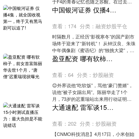
于F4的青春记忆也随之苏醒。在过去的
岁月里，这四个大男孩几乎成了一个时
中国银河证券 仅播4集，就全国收视第一，终于又有黑马剧可以追了!
代的娱乐符号，每一个动....
查看：
174
分类：
融资炒股平仓
时隔数月，正经历“影视寒冬”的国产剧市
场终于迎来了“新转机”！ 从钟汉良、朱珠
中年偶像剧《蜜语纪》的“独挑大梁”，到
王骁、田曦薇黑马幽默悬疑剧《低智商
盈亚配资 哪有软柿子，前女首富陈丽华去世1个月，“唐僧”迟重瑞现状曝光
犯罪》的口....
查看：
64
分类：
炒股融资
😌外界说他“吃软饭”，骂他“豪门赘婿”，
说他“被子女踢出局”。陈丽华走了1个
月，73岁的迟重瑞站出来用行动证明：
他不是软柿子。 ⚡最震撼的选择：放弃
大通速配 雷军谈15小时测试直播压力：最大负担是不能说错话
470亿遗产....
查看：
202
分类：
炒股融资
【CNMO科技消息】4月17日，小米创始