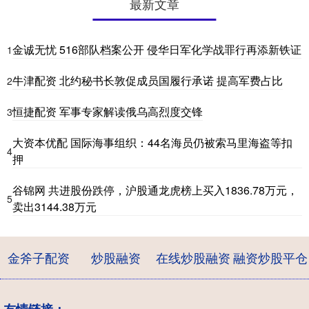
最新文章
金诚无忧 516部队档案公开 侵华日军化学战罪行再添新铁证
1
牛津配资 北约秘书长敦促成员国履行承诺 提高军费占比
2
恒捷配资 军事专家解读俄乌高烈度交锋
3
大资本优配 国际海事组织：44名海员仍被索马里海盗等扣
4
押
谷锦网 共进股份跌停，沪股通龙虎榜上买入1836.78万元，
5
卖出3144.38万元
金斧子配资
炒股融资
在线炒股融资
融资炒股平仓
友情链接：