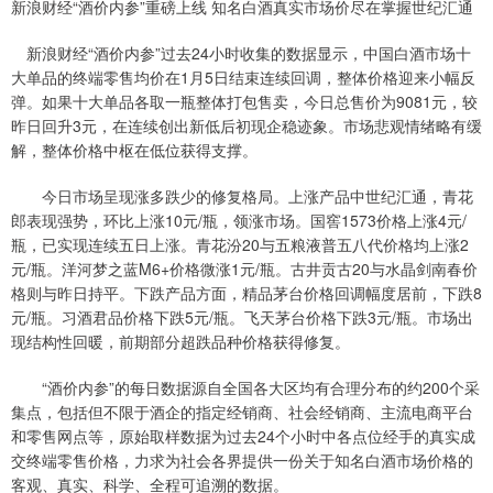
新浪财经“酒价内参”重磅上线 知名白酒真实市场价尽在掌握世纪汇通
新浪财经“酒价内参”过去24小时收集的数据显示，中国白酒市场十
大单品的终端零售均价在1月5日结束连续回调，整体价格迎来小幅反
弹。如果十大单品各取一瓶整体打包售卖，今日总售价为9081元，较
昨日回升3元，在连续创出新低后初现企稳迹象。市场悲观情绪略有缓
解，整体价格中枢在低位获得支撑。
今日市场呈现涨多跌少的修复格局。上涨产品中世纪汇通，青花
郎表现强势，环比上涨10元/瓶，领涨市场。国窖1573价格上涨4元/
瓶，已实现连续五日上涨。青花汾20与五粮液普五八代价格均上涨2
元/瓶。洋河梦之蓝M6+价格微涨1元/瓶。古井贡古20与水晶剑南春价
格则与昨日持平。下跌产品方面，精品茅台价格回调幅度居前，下跌8
元/瓶。习酒君品价格下跌5元/瓶。飞天茅台价格下跌3元/瓶。市场出
现结构性回暖，前期部分超跌品种价格获得修复。
“酒价内参”的每日数据源自全国各大区均有合理分布的约200个采
集点，包括但不限于酒企的指定经销商、社会经销商、主流电商平台
和零售网点等，原始取样数据为过去24个小时中各点位经手的真实成
交终端零售价格，力求为社会各界提供一份关于知名白酒市场价格的
客观、真实、科学、全程可追溯的数据。