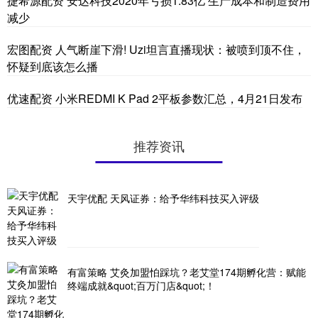
捷希源配资 安达科技2020年亏损1.83亿 生产成本和制造费用
减少
宏图配资 人气断崖下滑! Uzi坦言直播现状：被喷到顶不住，
怀疑到底该怎么播
优速配资 小米REDMI K Pad 2平板参数汇总，4月21日发布
推荐资讯
天宇优配 天风证券：给予华纬科技买入评级
有富策略 艾灸加盟怕踩坑？老艾堂174期孵化营：赋能
终端成就&quot;百万门店&quot;！