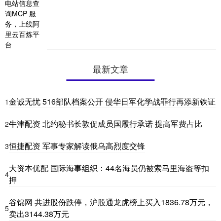
最新文章
金诚无忧 516部队档案公开 侵华日军化学战罪行再添新铁证
1
牛津配资 北约秘书长敦促成员国履行承诺 提高军费占比
2
恒捷配资 军事专家解读俄乌高烈度交锋
3
大资本优配 国际海事组织：44名海员仍被索马里海盗等扣
4
押
谷锦网 共进股份跌停，沪股通龙虎榜上买入1836.78万元，
5
卖出3144.38万元