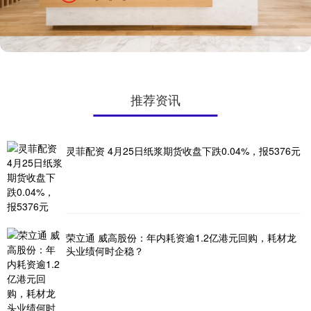
推荐资讯
灵菲配资 4月25日纸浆期货收盘下跌0.04%，报5376元
荣立通 威高股份：年内耗资逾1.2亿港元回购，耗材龙
头业绩何时企稳？