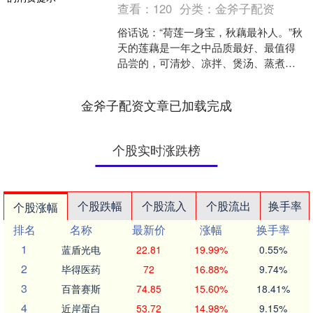
查看：
120
分类：
金斧子配资
俗话说：“荷莲一身宝，秋藕最补人。”秋
天的莲藕是一年之中品质最好、最值得
品尝的，可清炒、凉拌、煲汤、蒸煮
等。为帮助消费者选购到优质、安全的
莲藕，省市场监管局提示....
金斧子配资文章已加载完成
个股实时涨跌榜
个股跌幅
个股流入
个股流出
换手率
个股涨幅
排名
名称
最新价
涨幅
换手率
1
蓝盾光电
22.81
19.99%
0.55%
2
毕得医药
72
16.88%
9.74%
3
百普赛斯
74.85
15.60%
18.41%
4
近岸蛋白
53.72
14.98%
9.15%