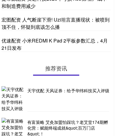
和制造费用减少
宏图配资 人气断崖下滑! Uzi坦言直播现状：被喷到
顶不住，怀疑到底该怎么播
优速配资 小米REDMI K Pad 2平板参数汇总，4月
21日发布
推荐资讯
天宇优配 天风证券：给予华纬科技买入评级
有富策略 艾灸加盟怕踩坑？老艾堂174期孵
化营：赋能终端成就&quot;百万门店
&quot;！