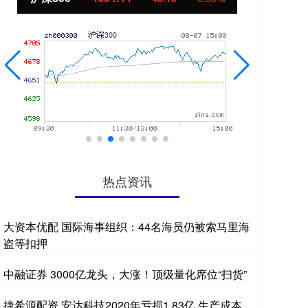
热点资讯
大资本优配 国际海事组织：44名海员仍被索马里海
盗等扣押
中融证券 3000亿龙头，大涨！顶级量化席位“扫货”
捷希源配资 安达科技2020年亏损1.83亿 生产成本