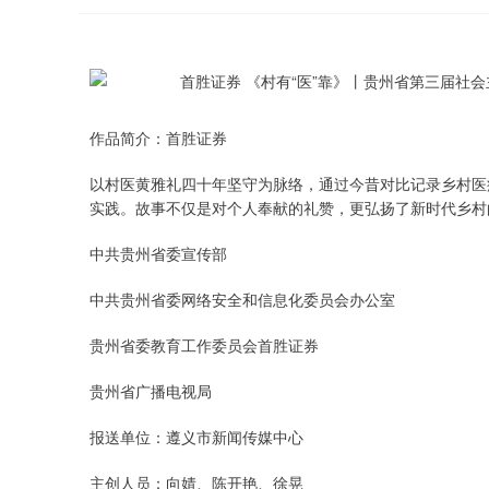
作品简介：首胜证券
以村医黄雅礼四十年坚守为脉络，通过今昔对比记录乡村医
实践。故事不仅是对个人奉献的礼赞，更弘扬了新时代乡村
中共贵州省委宣传部
中共贵州省委网络安全和信息化委员会办公室
贵州省委教育工作委员会首胜证券
贵州省广播电视局
报送单位：遵义市新闻传媒中心
主创人员：向婧、陈开艳、徐晃
上证指数
3940.04
.40
2.13%
39.68
1.