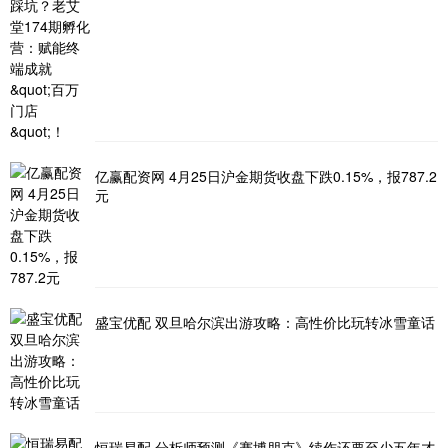
亿赢配资网 4月25日沪金期货收盘下跌0.15%，报787.2
元
盛宝优配 双旦哈尔滨出游攻略：高性价比玩转冰雪童话
恒瑞易配 分析师预测《赛博朋克》续作还要至少五年才