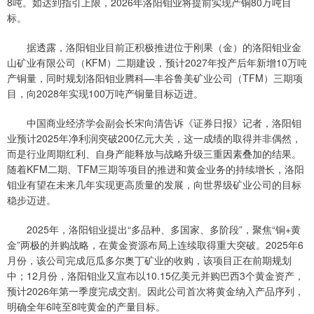
8吨。如达到指引上限，2026年洛阳钼业将提前实现产铜80万吨目
标。
据透露，洛阳钼业目前正积极推进位于刚果（金）的洛阳钼业金
山矿业有限公司（KFM）二期建设，预计2027年投产后年新增10万吨
产铜量，同时规划洛阳钼业腾科—丰谷鲁美矿业公司（TFM）三期项
目，向2028年实现100万吨产铜量目标迈进。
中国商业经济学会副会长宋向清告诉《证券日报》记者，洛阳钼
业预计2025年净利润突破200亿元大关，这一成绩的取得并非偶然，
而是行业周期红利、自身产能释放与战略升级三重因素叠加的结果。
随着KFM二期、TFM三期等项目的推进和黄金业务的持续增长，洛阳
钼业有望在未来几年实现更高质量的发展，向世界级矿业公司的目标
稳步迈进。
2025年，洛阳钼业提出“多品种、多国家、多阶段”，聚焦“铜+黄
金”两极的并购战略，在黄金资源布局上连续取得重大突破。2025年6
月份，该公司完成厄瓜多尔奥丁矿业的收购，该项目正在前期规划
中；12月份，洛阳钼业又宣布以10.15亿美元并购巴西3个黄金资产，
预计2026年第一季度完成交割。因此公司首次将黄金纳入产品序列，
明确全年6吨至8吨黄金的产量目标。