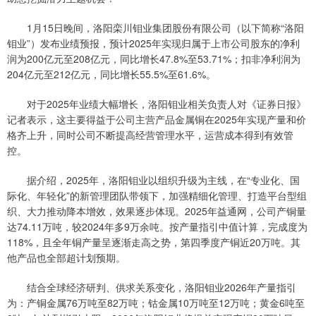
1月15日晚间，洛阳栾川钼业集团股份有限公司（以下简称“洛阳
钼业”）发布业绩预报，预计2025年实现归属于上市公司股东的净利
润为200亿元至208亿元，同比增长47.8%至53.71%；扣非净利润为
204亿元至212亿元，同比增长55.5%至61.6%。
对于2025年业绩大幅增长，洛阳钼业相关负责人对《证券日报》
记者表示，这主要得益于公司主营产品金属铜在2025年实现产量和价
格齐上升，同时公司不断提高经营管理水平，运营成本得到有效管
控。
据介绍，2025年，洛阳钼业以组织升级为主线，在“专业化、国
际化、年轻化”的新管理团队带领下，加强精细化管理、打造平台型组
织、大力推动降本增效，效果逐步体现。2025年益通网，公司产铜量
达74.11万吨，较2024年多9万余吨。按产量指引中值计算，完成度为
118%，且全年铜产量呈逐渐走高之势，第四季度产铜近20万吨。其
他产品也全部超计划预期。
结合全球经济研判、供求关系变化，洛阳钼业2026年产量指引
为：产铜金属76万吨至82万吨；钴金属10万吨至12万吨；黄金6吨至