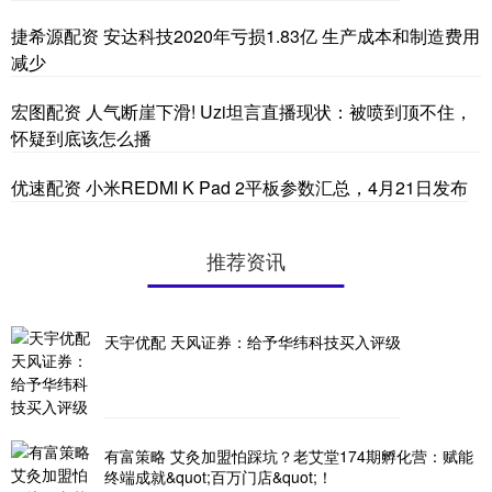
捷希源配资 安达科技2020年亏损1.83亿 生产成本和制造费用
减少
宏图配资 人气断崖下滑! Uzi坦言直播现状：被喷到顶不住，
怀疑到底该怎么播
优速配资 小米REDMI K Pad 2平板参数汇总，4月21日发布
推荐资讯
天宇优配 天风证券：给予华纬科技买入评级
有富策略 艾灸加盟怕踩坑？老艾堂174期孵化营：赋能
终端成就&quot;百万门店&quot;！