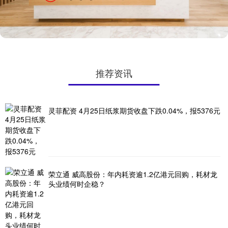
推荐资讯
灵菲配资 4月25日纸浆期货收盘下跌0.04%，报5376元
荣立通 威高股份：年内耗资逾1.2亿港元回购，耗材龙
头业绩何时企稳？