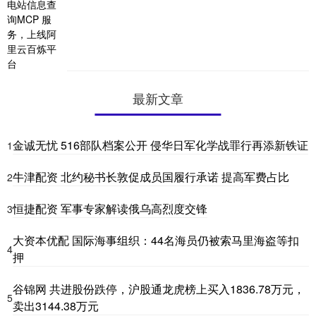
最新文章
金诚无忧 516部队档案公开 侵华日军化学战罪行再添新铁证
1
牛津配资 北约秘书长敦促成员国履行承诺 提高军费占比
2
恒捷配资 军事专家解读俄乌高烈度交锋
3
大资本优配 国际海事组织：44名海员仍被索马里海盗等扣
4
押
谷锦网 共进股份跌停，沪股通龙虎榜上买入1836.78万元，
5
卖出3144.38万元