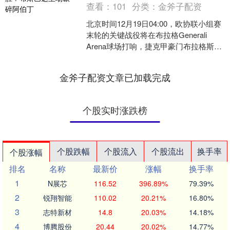
查看：
101
分类：
金斧子配资
北京时间12月19日04:00，欧协联小组赛
末轮的关键战役将在布拉格Generali
Arena球场打响，捷克甲豪门布拉格斯巴
达坐镇主场，迎战已提前小组垫底出
局....
金斧子配资文章已加载完成
个股实时涨跌榜
个股跌幅
个股流入
个股流出
换手率
个股涨幅
排名
名称
最新价
涨幅
换手率
1
N展芯
116.52
396.89%
79.39%
2
锐翔智能
110.02
20.21%
16.80%
3
志特新材
14.8
20.03%
14.18%
4
博腾股份
20.44
20.02%
14.77%