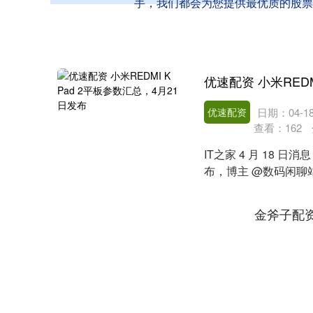
手，我们都会为您提供最优质的股票
优速配资
日期：04-1
查看：
162
IT之家 4 月 18 日消息
布，博主 @数码闲聊站
金斧子配