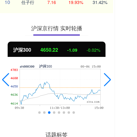
10
任子行
7.16
19.93%
31.42%
沪深京行情 实时轮播
北证50
1122.88
0.00
0.00%
话题标签