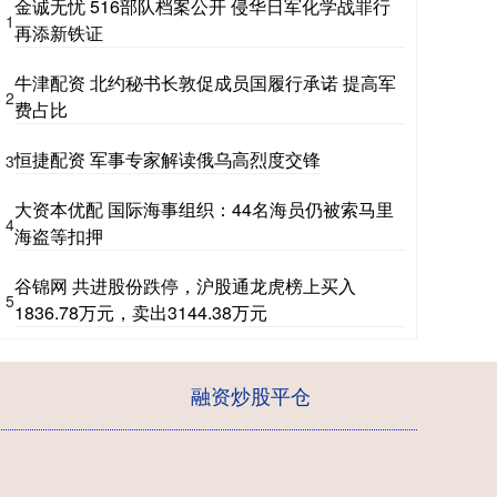
金诚无忧 516部队档案公开 侵华日军化学战罪行
1
再添新铁证
牛津配资 北约秘书长敦促成员国履行承诺 提高军
2
费占比
恒捷配资 军事专家解读俄乌高烈度交锋
3
大资本优配 国际海事组织：44名海员仍被索马里
4
海盗等扣押
谷锦网 共进股份跌停，沪股通龙虎榜上买入
5
1836.78万元，卖出3144.38万元
融资炒股平仓