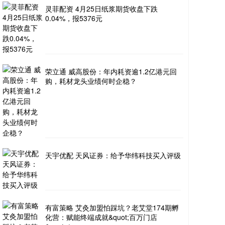
灵菲配资 4月25日纸浆期货收盘下跌
0.04%，报5376元
荣立通 威高股份：年内耗资逾1.2亿港元回
购，耗材龙头业绩何时企稳？
天宇优配 天风证券：给予华纬科技买入评级
有富策略 艾灸加盟怕踩坑？老艾堂174期孵
化营：赋能终端成就&quot;百万门店