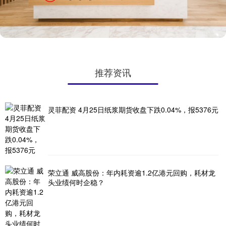
推荐资讯
灵菲配资 4月25日纸浆期货收盘下跌0.04%，报5376元
荣立通 威高股份：年内耗资逾1.2亿港元回购，耗材龙
头业绩何时企稳？