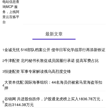
最新文章
金诚无忧 516部队档案公开 侵华日军化学战罪行再添新铁证
1
牛津配资 北约秘书长敦促成员国履行承诺 提高军费占比
2
恒捷配资 军事专家解读俄乌高烈度交锋
3
大资本优配 国际海事组织：44名海员仍被索马里海盗等扣
4
押
谷锦网 共进股份跌停，沪股通龙虎榜上买入1836.78万元，
5
卖出3144.38万元