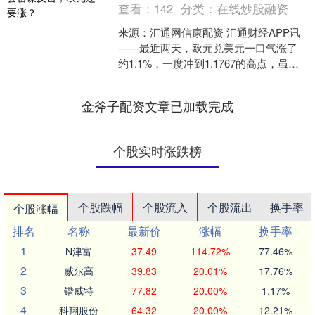
查看：
142
分类：
在线炒股融资
来源：汇通网信康配资 汇通财经APP讯
——最近两天，欧元兑美元一口气涨了
约1.1%，一度冲到1.1767的高点，虽然
随后有所回落，但整体仍稳稳站在1.17上
方。....
金斧子配资文章已加载完成
个股实时涨跌榜
个股跌幅
个股流入
个股流出
换手率
个股涨幅
排名
名称
最新价
涨幅
换手率
1
N津富
37.49
114.72%
77.46%
2
威尔高
39.83
20.01%
17.76%
3
锴威特
77.82
20.00%
1.17%
4
科翔股份
64.32
20.00%
12.21%