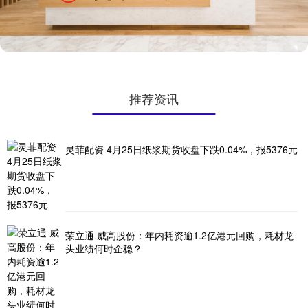
推荐资讯
灵菲配资 4月25日纸浆期货收盘下跌0.04%，报5376元
荣立通 威高股份：年内耗资逾1.2亿港元回购，耗材龙
头业绩何时企稳？