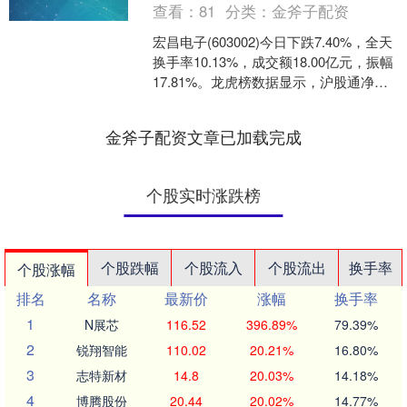
查看：
81
分类：
金斧子配资
宏昌电子(603002)今日下跌7.40%，全天
换手率10.13%，成交额18.00亿元，振幅
17.81%。龙虎榜数据显示，沪股通净卖
出2074.91万元，营业....
金斧子配资文章已加载完成
个股实时涨跌榜
个股跌幅
个股流入
个股流出
换手率
个股涨幅
排名
名称
最新价
涨幅
换手率
1
N展芯
116.52
396.89%
79.39%
2
锐翔智能
110.02
20.21%
16.80%
3
志特新材
14.8
20.03%
14.18%
4
博腾股份
20.44
20.02%
14.77%