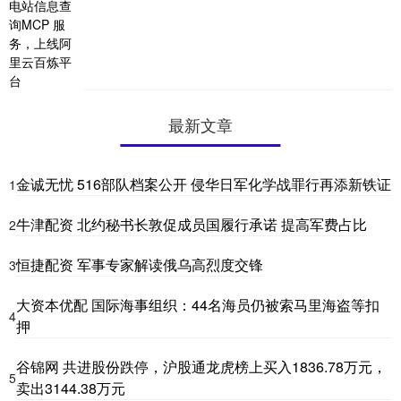
最新文章
金诚无忧 516部队档案公开 侵华日军化学战罪行再添新铁证
1
牛津配资 北约秘书长敦促成员国履行承诺 提高军费占比
2
恒捷配资 军事专家解读俄乌高烈度交锋
3
大资本优配 国际海事组织：44名海员仍被索马里海盗等扣
4
押
谷锦网 共进股份跌停，沪股通龙虎榜上买入1836.78万元，
5
卖出3144.38万元