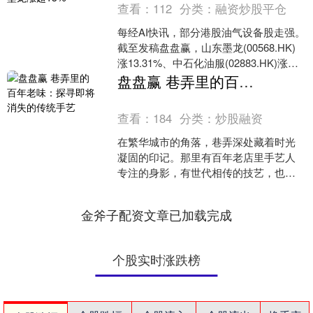
查看：
112
分类：
融资炒股平仓
每经AI快讯，部分港股油气设备股走强。
截至发稿盘盘赢，山东墨龙(00568.HK)
涨13.31%、中石化油服(02883.HK)涨
2.90%、中海油条服务(02....
盘盘赢 巷弄里的百年老味：探寻即将消失的传统手艺
查看：
184
分类：
炒股融资
在繁华城市的角落，巷弄深处藏着时光
凝固的印记。那里有百年老店里手艺人
专注的身影，有世代相传的技艺，也有
渐行渐远的“老味道”。这些传统手艺，既
是文化的根脉盘盘赢，....
金斧子配资文章已加载完成
个股实时涨跌榜