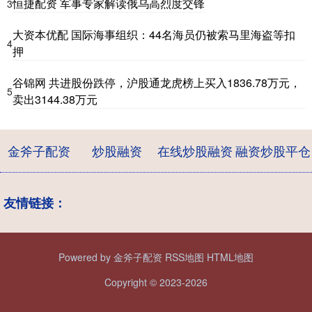
恒捷配资 军事专家解读俄乌高烈度交锋
3
大资本优配 国际海事组织：44名海员仍被索马里海盗等扣
4
押
谷锦网 共进股份跌停，沪股通龙虎榜上买入1836.78万元，
5
卖出3144.38万元
金斧子配资
炒股融资
在线炒股融资
融资炒股平仓
友情链接：
Powered by
金斧子配资
RSS地图
HTML地图
Copyright
© 2023-2026