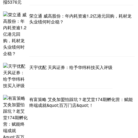
荣立通 威高股份：年内耗资逾1.2亿港元回购，耗材龙
头业绩何时企稳？
天宇优配 天风证券：给予华纬科技买入评级
有富策略 艾灸加盟怕踩坑？老艾堂174期孵化营：赋能
终端成就&quot;百万门店&quot;！