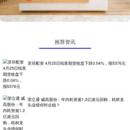
推荐资讯
灵菲配资 4月25日纸浆期货收盘下跌0.04%，报5376元
荣立通 威高股份：年内耗资逾1.2亿港元回购，耗材龙
头业绩何时企稳？