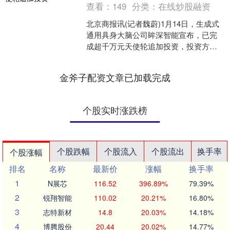
查看：
149
分类：
在线炒股融资
北京商报讯(记者魏蔚)1月14日，生成式
通用具身大脑公司眸深智能宣布，已完
成超千万元天使轮追加投资，投资方为
徐汇资本。本轮融资资金主要用于算力
采购、工程化团队扩....
金斧子配资文章已加载完成
个股实时涨跌榜
个股跌幅
个股流入
个股流出
换手率
个股涨幅
排名
名称
最新价
涨幅
换手率
1
N展芯
116.52
396.89%
79.39%
2
锐翔智能
110.02
20.21%
16.80%
3
志特新材
14.8
20.03%
14.18%
4
博腾股份
20.44
20.02%
14.77%