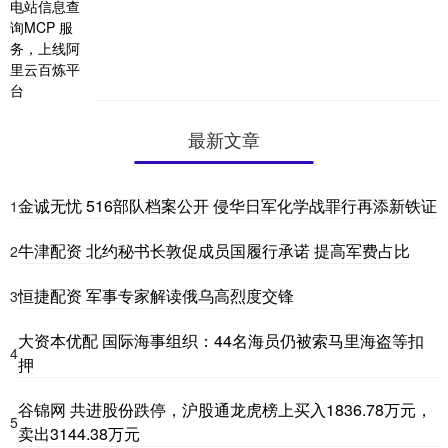
最新文章
金诚无忧 516部队档案公开 侵华日军化学战罪行再添新铁证
1
牛津配资 北约秘书长敦促成员国履行承诺 提高军费占比
2
恒捷配资 军事专家解读俄乌高烈度交锋
3
大资本优配 国际海事组织：44名海员仍被索马里海盗等扣
4
押
谷锦网 共进股份跌停，沪股通龙虎榜上买入1836.78万元，
5
卖出3144.38万元