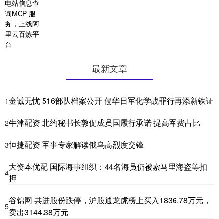
最新文章
金诚无忧 516部队档案公开 侵华日军化学战罪行再添新铁证
1
牛津配资 北约秘书长敦促成员国履行承诺 提高军费占比
2
恒捷配资 军事专家解读俄乌高烈度交锋
3
大资本优配 国际海事组织：44名海员仍被索马里海盗等扣
4
押
谷锦网 共进股份跌停，沪股通龙虎榜上买入1836.78万元，
5
卖出3144.38万元