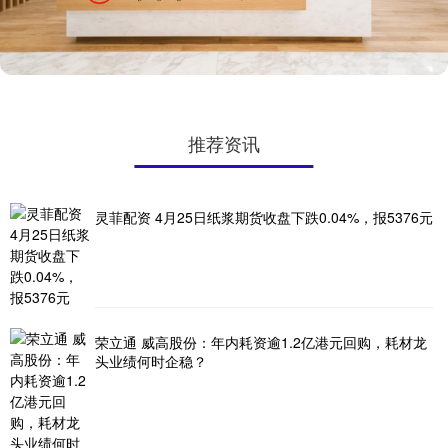
推荐资讯
灵菲配资 4月25日纸浆期货收盘下跌0.04%，报5376元
荣立通 威高股份：年内耗资逾1.2亿港元回购，耗材龙
头业绩何时企稳？