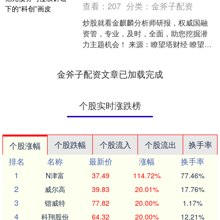
查看：
207
分类：
金斧子配资
炒股就看金麒麟分析师研报，权威国融
资管，专业，及时，全面，助您挖掘潜
力主题机会！ 来源：瞭望塔财经 瞭望塔
财经近日获悉，上海证券交易所上市审
核委员会的审议会议定....
金斧子配资文章已加载完成
个股实时涨跌榜
个股跌幅
个股流入
个股流出
换手率
个股涨幅
排名
名称
最新价
涨幅
换手率
1
N津富
37.49
114.72%
77.46%
2
威尔高
39.83
20.01%
17.76%
3
锴威特
77.82
20.00%
1.17%
4
科翔股份
64.32
20.00%
12.21%