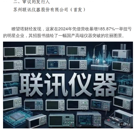
瞭望塔财经发现，这家在2024年凭借营收暴增185.87%一举扭亏
的明星企业，其招股书描绘了一幅国产高端仪器突破的壮丽图景。