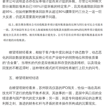
要求公司说明是否存在应单项计提而未计提的坏账。尽管公司辩称大
部分逾期款项来自已100%计提坏账的特定客户，且其他逾期款回款率
超95%，但如何解释整体回款率从超过80%骤降至约三分之一这一巨
大反差，仍是其需要面对的棘手问题。
瞭望塔财经看来，相较于客户集中度比例这个静态数字，动态恶
化的回款数据更能真实反映公司在产业链中的弱势地位和营收质量
的“含金量”。当增长的代价是应收账款和存货的急剧堆积、以及现金
回笼的不断迟滞时，这种增长模式的可持续性将被打上巨大的问号。
五、瞭望塔财经结语
在瞭望塔财经看来，苏州联讯仪器的IPO闯关，恰似一场在高科
技光环下进行的危险平衡术表演。其故事的一面，是踩中风口后的业
绩逆袭与国产替代的宏大叙事；另一面，则是专利侵权诉讼的达摩克
利斯之剑、激进的财务杠杆与矛盾的资本操作所构成的沉重现实。