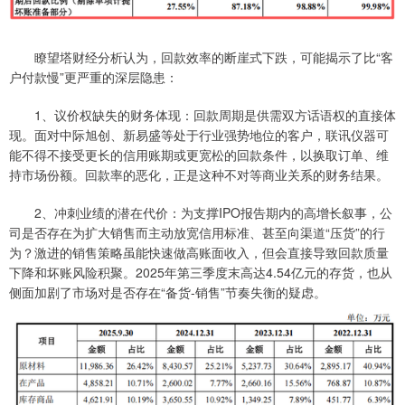
瞭望塔财经分析认为，回款效率的断崖式下跌，可能揭示了比“客
户付款慢”更严重的深层隐患：
1、议价权缺失的财务体现：回款周期是供需双方话语权的直接体
现。面对中际旭创、新易盛等处于行业强势地位的客户，联讯仪器可
能不得不接受更长的信用账期或更宽松的回款条件，以换取订单、维
持市场份额。回款率的恶化，正是这种不对等商业关系的财务结果。
2、冲刺业绩的潜在代价：为支撑IPO报告期内的高增长叙事，公
司是否存在为扩大销售而主动放宽信用标准、甚至向渠道“压货”的行
为？激进的销售策略虽能快速做高账面收入，但会直接导致回款质量
下降和坏账风险积聚。2025年第三季度末高达4.54亿元的存货，也从
侧面加剧了市场对是否存在“备货-销售”节奏失衡的疑虑。