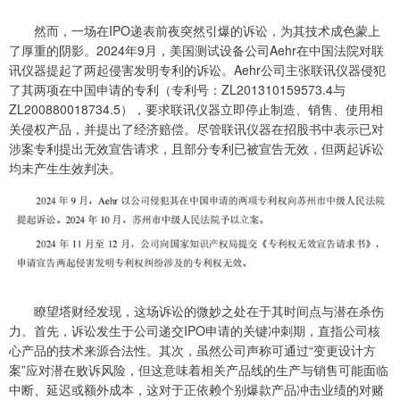
然而，一场在IPO递表前夜突然引爆的诉讼，为其技术成色蒙上
了厚重的阴影。2024年9月，美国测试设备公司Aehr在中国法院对联
讯仪器提起了两起侵害发明专利的诉讼。Aehr公司主张联讯仪器侵犯
了其两项在中国申请的专利（专利号：ZL201310159573.4与
ZL200880018734.5），要求联讯仪器立即停止制造、销售、使用相
关侵权产品，并提出了经济赔偿。尽管联讯仪器在招股书中表示已对
涉案专利提出无效宣告请求，且部分专利已被宣告无效，但两起诉讼
均未产生生效判决。
瞭望塔财经发现，这场诉讼的微妙之处在于其时间点与潜在杀伤
力。首先，诉讼发生于公司递交IPO申请的关键冲刺期，直指公司核
心产品的技术来源合法性。其次，虽然公司声称可通过“变更设计方
案”应对潜在败诉风险，但这意味着相关产品线的生产与销售可能面临
中断、延迟或额外成本，这对于正依赖个别爆款产品冲击业绩的对赌