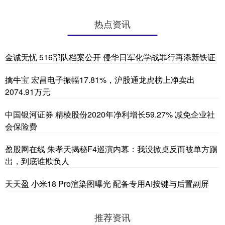
热点资讯
金诚无忧 516部队档案公开 侵华日军化学战罪行再添新铁证
擒牛宝 宏昌电子振幅17.81%，沪股通龙虎榜上净卖出
2074.91万元
中国银河证券 精棱股份2020年净利增长59.27% 减免企业社
会保险费
盈股网在线 朱孝天揭秘F4巡演内幕：我没掀桌反而被单方踢
出，到底谁欺负人
天天盈 小米18 Pro渲染图曝光 配备专用AI按键与后置副屏
推荐资讯