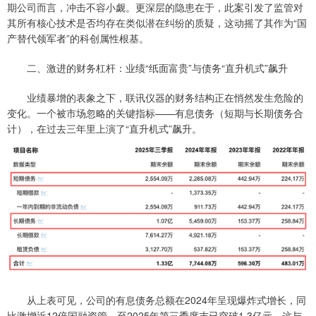
期公司而言，冲击不容小觑。更深层的隐患在于，此案引发了监管对
其所有核心技术是否均存在类似潜在纠纷的质疑，这动摇了其作为“国
产替代领军者”的科创属性根基。
二、激进的财务杠杆：业绩“纸面富贵”与债务“直升机式”飙升
业绩暴增的表象之下，联讯仪器的财务结构正在悄然发生危险的
变化。一个被市场忽略的关键指标——有息债务（短期与长期债务合
计），在过去三年里上演了“直升机式”飙升。
从上表可见，公司的有息债务总额在2024年呈现爆炸式增长，同
比激增近12倍国融资管，至2025年第三季度末已突破1.3亿元。这与