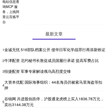
最新文章
金诚无忧 516部队档案公开 侵华日军化学战罪行再添新铁证
1
牛津配资 北约秘书长敦促成员国履行承诺 提高军费占比
2
恒捷配资 军事专家解读俄乌高烈度交锋
3
大资本优配 国际海事组织：44名海员仍被索马里海盗等扣
4
押
谷锦网 共进股份跌停，沪股通龙虎榜上买入1836.78万元，
5
卖出3144.38万元