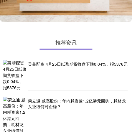
推荐资讯
灵菲配资 4月25日纸浆期货收盘下跌0.04%，报5376元
荣立通 威高股份：年内耗资逾1.2亿港元回购，耗材龙
头业绩何时企稳？