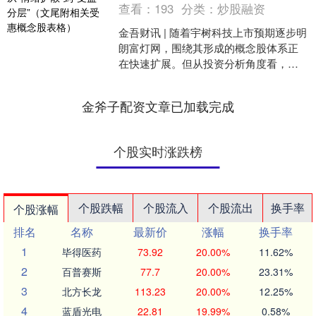
查看：
193
分类：
炒股融资
金吾财讯 | 随着宇树科技上市预期逐步明
朗富灯网，围绕其形成的概念股体系正
在快速扩展。但从投资分析角度看，并
非所有“宇树科技概念股”都处在同一受益
层级。结合市场....
金斧子配资文章已加载完成
个股实时涨跌榜
个股跌幅
个股流入
个股流出
换手率
个股涨幅
排名
名称
最新价
涨幅
换手率
1
毕得医药
73.92
20.00%
11.62%
2
百普赛斯
77.7
20.00%
23.31%
3
北方长龙
113.23
20.00%
12.25%
4
蓝盾光电
22.81
19.99%
0.58%