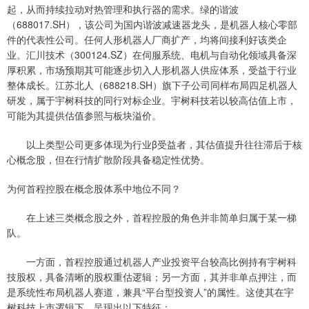
起，从而持续拉动对热管理和执行器的需求。绿的谐波
（688017.SH），该公司为国内谐波减速器龙头，是机器人核心零部
件的代表性公司。任何人形机器人厂商扩产，均将间接利好该类企
业。汇川技术（300124.SZ）在伺服系统、电机与自动化领域具备深
厚积累，市场预期其可能逐步切入人形机器人供应体系，受益于行业
整体成长。江苏北人（688218.SH）旗下子公司同样布局四足机器人
研发，属于宇树科技的同行对标企业。宇树科技若以较高估值上市，
可能为其提供估值参照与板块溢价。
以上类型公司更多体现为行业β受益者，其估值提升往往滞后于核
心概念股，但在行情扩散阶段具备稳定性优势。
为何首程控股在概念股体系中地位不同？
在上述三类概念股之外，首程控股的角色并非简单归属于某一梯
队。
一方面，首程控股通过机器人产业投资平台较高比例持有宇树科
技股权，具备清晰的股权重估逻辑；另一方面，其并非单点押注，而
是系统性布局机器人赛道，兼具“平台型投资人”的属性。这使其在宇
树科技上市逻辑下，呈现出以下特征：