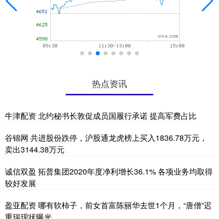
热点资讯
牛津配资 北约秘书长敦促成员国履行承诺 提高军费占比
谷锦网 共进股份跌停，沪股通龙虎榜上买入1836.78万元，
卖出3144.38万元
诚信双盈 拓普集团2020年度净利增长36.1% 各项业务均取得
较好发展
盈亚配资 哪有软柿子，前女首富陈丽华去世1个月，“唐僧”迟
重瑞现状曝光