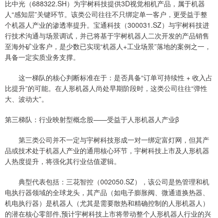
比中光（688322.SH）为宇树科技提供3D视觉相机产品，属于机器
人“感知层”关键环节。该类公司往往不只绑定单一客户，更受益于整
个机器人产业的渗透率提升。宝通科技（300031.SZ）与宇树科技进
行技术沟通与场景调试，并已将基于宇树机器人二次开发的产品销售
至海外矿业客户，是少数已实现“机器人+工业场景”落地的案例之一，
具备一定实质业务支撑。
这一梯队的核心判断标准在于：是否具备“订单可持续性 + 收入占
比提升”的可能。在人形机器人尚处早期阶段时，这类公司往往“弹性
大、波动大”。
第三梯队：行业映射型概念股——受益于人形机器人产业β
第三类公司并不一定与宇树科技形成一对一绑定富灯网，但其产
品或技术处于机器人产业的通用核心环节，宇树科技上市及人形机器
人热度提升，将强化其行业估值逻辑。
典型代表包括：三花智控（002050.SZ），该公司是热管理和机
电执行器领域的全球龙头，其产品（如电子膨胀阀、微通道换热器、
机电执行器）是机器人（尤其是需要散热和精确控制的人形机器人）
的潜在核心零部件,预计宇树科技上市将带动整个人形机器人行业的兴