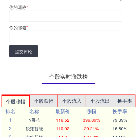
你的昵称
*
你的邮箱
*
提交评论
个股实时涨跌榜
个股跌幅
个股流入
个股流出
换手率
个股涨幅
排名
名称
最新价
涨幅
换手率
1
N展芯
116.52
396.89%
79.39%
2
锐翔智能
110.02
20.21%
16.80%
3
志特新材
14.8
20.03%
14.18%