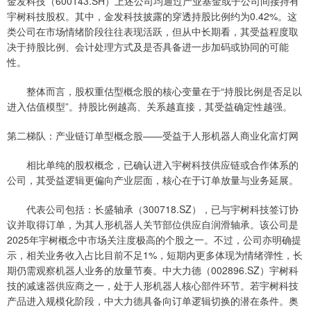
金发科技（600143.SH）上述公司均通过产业基金或子公司间接持有
宇树科技股权。其中，金发科技披露的穿透持股比例约为0.42%。这
类公司在市场情绪阶段往往表现活跃，但从中长期看，其受益程度取
决于持股比例、会计处理方式及是否具备进一步加码或协同的可能
性。
整体而言，股权重估型概念股的核心变量在于“持股比例是否足以
进入估值模型”。持股比例越高、关系越直接，其受益确定性越强。
第二梯队：产业链订单型概念股——受益于人形机器人商业化富灯网
相比单纯的股权概念，已确认进入宇树科技供应链或合作体系的
公司，其受益逻辑更偏向产业层面，核心在于订单放量与业务延展。
代表公司包括：长盛轴承（300718.SZ），已与宇树科技签订协
议并取得订单，为其人形机器人关节部位供应自润滑轴承。该公司是
2025年宇树概念中市场关注度极高的个股之一。不过，公司亦明确提
示，相关业务收入占比目前不足1%，短期内更多体现为情绪弹性，长
期仍需观察机器人业务的放量节奏。中大力德（002896.SZ）宇树科
技的减速器供应商之一，处于人形机器人核心部件环节。若宇树科技
产品进入规模化阶段，中大力德具备向订单逻辑切换的潜在条件。奥