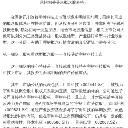
金吾财讯 | 随着宇树科技上市预期逐步明朗富灯网，围绕其形成
的概念股体系正在快速扩展。但从投资分析角度看，并非所有“宇树科
技概念股”都处在同一受益层级。结合市场披露信息，相关上市公司大
致可以划分为三类受益路径：股权重估型、产业链订单型与行业映射
型。这一分层，有助于理解概念行情背后的真实逻辑与潜在分化。
第一梯队：股权重估型概念股——直接受益宇树科技上市
这一梯队的核心特征是：直接或准直接持有宇树科技股权，宇树
科技上市后，其投资将面临明确的资产价值重估。
其中，市场公认的代表包括：巨星科技（002444.SZ），被视为
宇树科技概念股中股权关系最为直接、逻辑最硬的标的。公司通过子
公司直接持有宇树科技股权，宇树科技一旦上市，其对应权益将直接
反映为资产增值，是A股市场中最典型的“宇树上市受益股”。京山轻机
（000821.SZ）通过产业投资基金参与了宇树科技的早期投资。虽然
持股比例相对有限，但在宇树科技上市预期催化下，仍具备一定的股
权重估弹性。卧龙电驱（600580.SH）、景兴纸业（002067.SZ）、