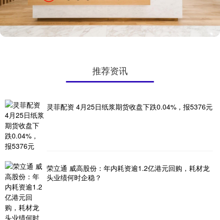
推荐资讯
灵菲配资 4月25日纸浆期货收盘下跌0.04%，报5376元
荣立通 威高股份：年内耗资逾1.2亿港元回购，耗材龙
头业绩何时企稳？