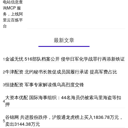
最新文章
金诚无忧 516部队档案公开 侵华日军化学战罪行再添新铁证
1
牛津配资 北约秘书长敦促成员国履行承诺 提高军费占比
2
恒捷配资 军事专家解读俄乌高烈度交锋
3
大资本优配 国际海事组织：44名海员仍被索马里海盗等扣
4
押
谷锦网 共进股份跌停，沪股通龙虎榜上买入1836.78万元，
5
卖出3144.38万元