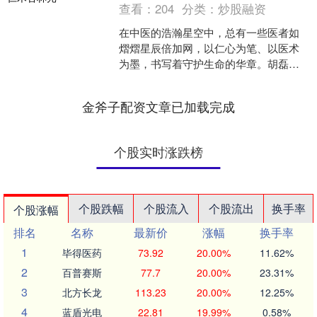
查看：
204
分类：
炒股融资
在中医的浩瀚星空中，总有一些医者如
熠熠星辰倍加网，以仁心为笔、以医术
为墨，书写着守护生命的华章。胡磊主
任便是这样一位医者，二十余载春秋，
他扎根中医内科临床、教学....
金斧子配资文章已加载完成
个股实时涨跌榜
个股跌幅
个股流入
个股流出
换手率
个股涨幅
排名
名称
最新价
涨幅
换手率
1
毕得医药
73.92
20.00%
11.62%
2
百普赛斯
77.7
20.00%
23.31%
3
北方长龙
113.23
20.00%
12.25%
4
蓝盾光电
22.81
19.99%
0.58%