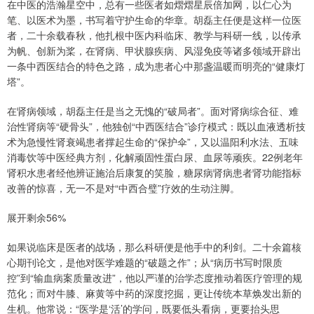
在中医的浩瀚星空中，总有一些医者如熠熠星辰倍加网，以仁心为
笔、以医术为墨，书写着守护生命的华章。胡磊主任便是这样一位医
者，二十余载春秋，他扎根中医内科临床、教学与科研一线，以传承
为帆、创新为桨，在肾病、甲状腺疾病、风湿免疫等诸多领域开辟出
一条中西医结合的特色之路，成为患者心中那盏温暖而明亮的“健康灯
塔”。
在肾病领域，胡磊主任是当之无愧的“破局者”。面对肾病综合征、难
治性肾病等“硬骨头”，他独创“中西医结合”诊疗模式：既以血液透析技
术为急慢性肾衰竭患者撑起生命的“保护伞”，又以温阳利水法、五味
消毒饮等中医经典方剂，化解顽固性蛋白尿、血尿等顽疾。22例老年
肾积水患者经他辨证施治后康复的笑脸，糖尿病肾病患者肾功能指标
改善的惊喜，无一不是对“中西合璧”疗效的生动注脚。
展开剩余56%
如果说临床是医者的战场，那么科研便是他手中的利剑。二十余篇核
心期刊论文，是他对医学难题的“破题之作”；从“病历书写时限质
控”到“输血病案质量改进”，他以严谨的治学态度推动着医疗管理的规
范化；而对牛膝、麻黄等中药的深度挖掘，更让传统本草焕发出新的
生机。他常说：“医学是‘活’的学问，既要低头看病，更要抬头思