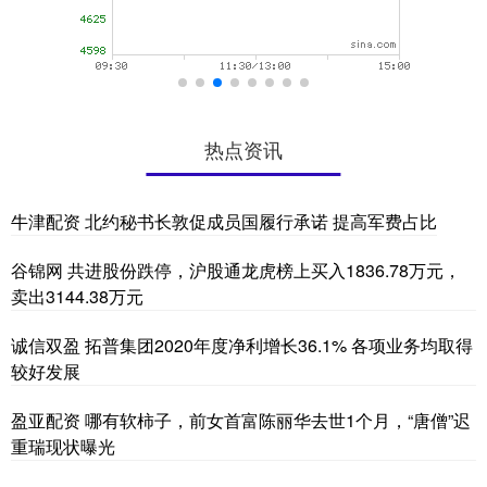
热点资讯
牛津配资 北约秘书长敦促成员国履行承诺 提高军费占比
谷锦网 共进股份跌停，沪股通龙虎榜上买入1836.78万元，
卖出3144.38万元
诚信双盈 拓普集团2020年度净利增长36.1% 各项业务均取得
较好发展
盈亚配资 哪有软柿子，前女首富陈丽华去世1个月，“唐僧”迟
重瑞现状曝光