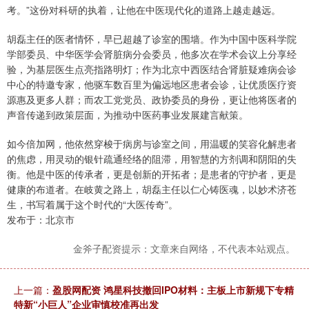
考。”这份对科研的执着，让他在中医现代化的道路上越走越远。
胡磊主任的医者情怀，早已超越了诊室的围墙。作为中国中医科学院
学部委员、中华医学会肾脏病分会委员，他多次在学术会议上分享经
验，为基层医生点亮指路明灯；作为北京中西医结合肾脏疑难病会诊
中心的特邀专家，他驱车数百里为偏远地区患者会诊，让优质医疗资
源惠及更多人群；而农工党党员、政协委员的身份，更让他将医者的
声音传递到政策层面，为推动中医药事业发展建言献策。
如今倍加网，他依然穿梭于病房与诊室之间，用温暖的笑容化解患者
的焦虑，用灵动的银针疏通经络的阻滞，用智慧的方剂调和阴阳的失
衡。他是中医的传承者，更是创新的开拓者；是患者的守护者，更是
健康的布道者。在岐黄之路上，胡磊主任以仁心铸医魂，以妙术济苍
生，书写着属于这个时代的“大医传奇”。
发布于：北京市
金斧子配资提示：文章来自网络，不代表本站观点。
上一篇：
盈股网配资 鸿星科技撤回IPO材料：主板上市新规下专精
特新“小巨人”企业审慎校准再出发