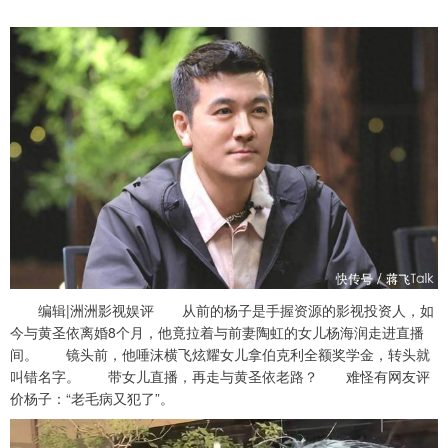
编辑|洲洲影视娱评 从前的杨子是手握资源的影视投资人，如
今与黄圣依离婚8个月，他竟拉着与前妻陶虹的女儿杨海润走进直播
间。 镜头前，他唾沫横飞炫耀女儿拿伯克利全额奖学金，转头就
叫错名字。 带女儿直播，再走与黄圣依老路？ 难怪有网友评
价杨子：“老毛病又犯了”。