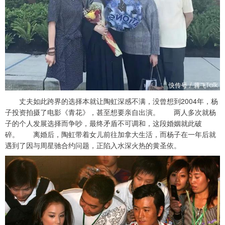
丈夫如此跨界的选择本就让陶虹深感不满，没曾想到2004年，杨
子投资拍摄了电影《青花》，甚至想要亲自出演。 两人多次就杨
子的个人发展选择而争吵，最终矛盾不可调和，这段婚姻就此破
碎。 离婚后，陶虹带着女儿前往加拿大生活，而杨子在一年后就
遇到了因与周星驰合约问题，正陷入水深火热的黄圣依。