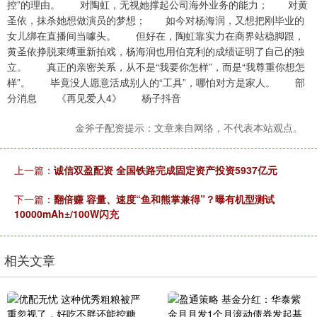
控”的理由。 对陶虹，无视她撑起公司海外业务的能力； 对黄
圣依，抹杀她想做演员的梦想； 如今对杨海润，又想把刚毕业的
女儿绑在直播间当噱头。 但好在，陶虹靠实力在商界站稳脚跟，
黄圣依挣脱束缚重新拍戏，杨海润也用伯克利的成绩证明了自己的独
立。 真正的亲密关系，从不是“我要你怎样”，而是“我尊重你想怎
样”。 毕竟没人愿意活成别人的“工具”，哪怕对方是家人。 部
分消息 《再见爱人4》 杨子抖音
金斧子配资提示：文章来自网络，不代表本站观点。
上一篇：
诚信双盈配资 全国铁路完成固定资产投资5937亿元
下一篇：
翻倍赚 容量、速度“鱼和熊掌兼得”？曝有机型测试
10000mAh±/100W闪充
相关文章