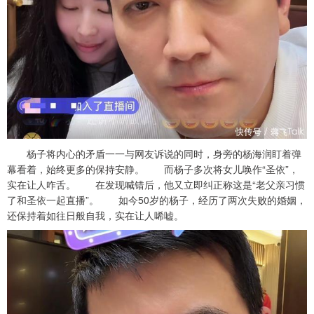
杨子将内心的矛盾一一与网友诉说的同时，身旁的杨海润盯着弹
幕看着，始终更多的保持安静。 而杨子多次将女儿唤作“圣依”，
实在让人咋舌。 在发现喊错后，他又立即纠正称这是“老父亲习惯
了和圣依一起直播”。 如今50岁的杨子，经历了两次失败的婚姻，
还保持着如往日般自我，实在让人唏嘘。