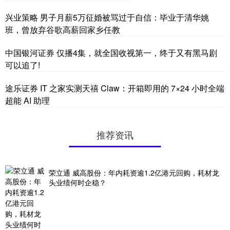
兴业策略 男子月薪5万征婚被骂过于自信：毕业于清华姚
班，曾放弃谷歌高薪回家乡任教
中国银河证券 仅播4集，就全国收视第一，终于又有黑马剧
可以追了!
途乐证券 IT 之家实测天禧 Claw：开箱即用的 7×24 小时全端
超能 AI 助理
推荐资讯
荣立通 威高股份：年内耗资逾1.2亿港元回购，耗材龙
头业绩何时企稳？