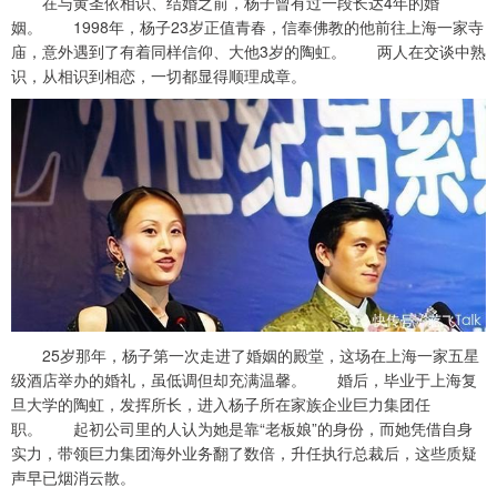
在与黄圣依相识、结婚之前，杨子曾有过一段长达4年的婚
姻。 1998年，杨子23岁正值青春，信奉佛教的他前往上海一家寺
庙，意外遇到了有着同样信仰、大他3岁的陶虹。 两人在交谈中熟
识，从相识到相恋，一切都显得顺理成章。
25岁那年，杨子第一次走进了婚姻的殿堂，这场在上海一家五星
级酒店举办的婚礼，虽低调但却充满温馨。 婚后，毕业于上海复
旦大学的陶虹，发挥所长，进入杨子所在家族企业巨力集团任
职。 起初公司里的人认为她是靠“老板娘”的身份，而她凭借自身
实力，带领巨力集团海外业务翻了数倍，升任执行总裁后，这些质疑
声早已烟消云散。