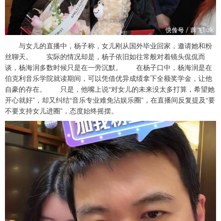
与女儿的直播中，杨子称，女儿刚从国外毕业回家，邀请她和粉
丝聊天。 实际的情况却是，杨子依旧如往常般对着镜头侃侃而
谈，杨海润多数时候只是在一旁沉默。 在杨子口中，杨海润是在
伯克利音乐学院就读期间，可以凭借优异成绩拿下全额奖学金，让他
自豪的存在。 只是，他嘴上说“对女儿的未来没太多打算，希望她
开心就好”，却又纠结“音乐专业难免沾娱乐圈”，在直播间反复提及“要
不要支持女儿进圈”，态度始终摇摆。