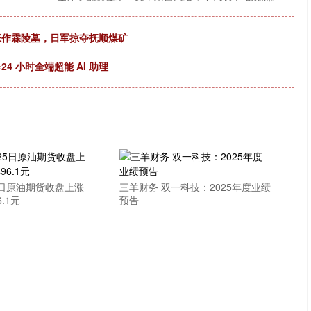
的张作霖陵墓，日军掠夺抚顺煤矿
24 小时全端超能 AI 助理
5日原油期货收盘上涨
三羊财务 双一科技：2025年度业绩
6.1元
预告