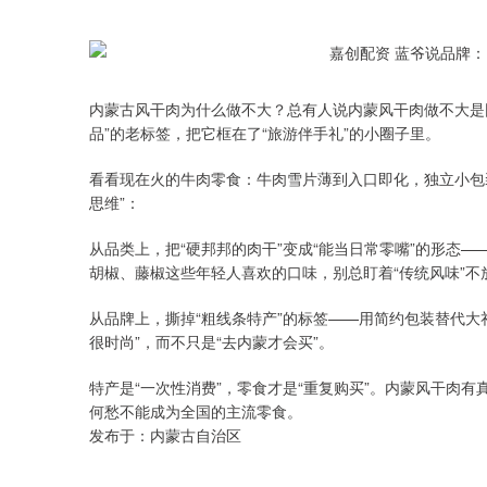
内蒙古风干肉为什么做不大？总有人说内蒙风干肉做不大是因
品”的老标签，把它框在了“旅游伴手礼”的小圈子里。
看看现在火的牛肉零食：牛肉雪片薄到入口即化，独立小包装
思维”：
从品类上，把“硬邦邦的肉干”变成“能当日常零嘴”的形态
胡椒、藤椒这些年轻人喜欢的口味，别总盯着“传统风味”不
从品牌上，撕掉“粗线条特产”的标签——用简约包装替代大
很时尚”，而不只是“去内蒙才会买”。
特产是“一次性消费”，零食才是“重复购买”。内蒙风干肉
何愁不能成为全国的主流零食。
发布于：内蒙古自治区
上证指数
3940.04
.40
2.13%
39.68
1.