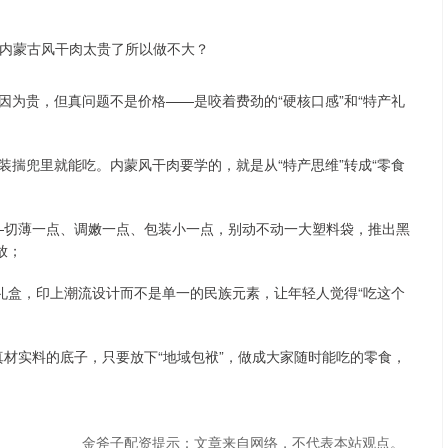
为贵，但真问题不是价格——是咬着费劲的“硬核口感”和“特产礼
揣兜里就能吃。内蒙风干肉要学的，就是从“特产思维”转成“零食
——切薄一点、调嫩一点、包装小一点，别动不动一大塑料袋，推出黑
放；
礼盒，印上潮流设计而不是单一的民族元素，让年轻人觉得“吃这个
有真材实料的底子，只要放下“地域包袱”，做成大家随时能吃的零食，
金斧子配资提示：文章来自网络，不代表本站观点。
深证成指
14311.01
02%
200.89
1.42%