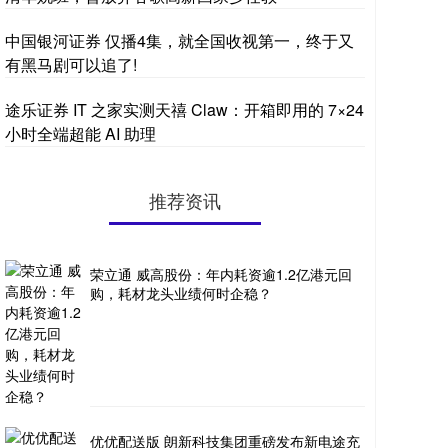
中国银河证券 仅播4集，就全国收视第一，终于又
有黑马剧可以追了!
途乐证券 IT 之家实测天禧 Claw：开箱即用的 7×24
小时全端超能 AI 助理
推荐资讯
荣立通 威高股份：年内耗资逾1.2亿港元回
购，耗材龙头业绩何时企稳？
优优配送版 朗新科技集团重磅发布新电途充