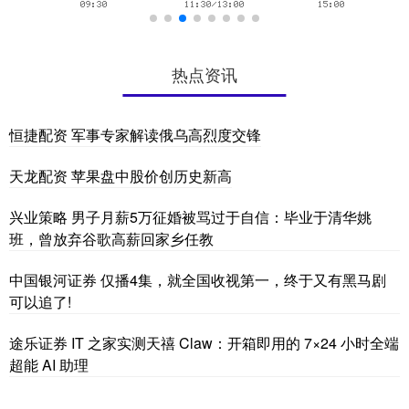
热点资讯
恒捷配资 军事专家解读俄乌高烈度交锋
天龙配资 苹果盘中股价创历史新高
兴业策略 男子月薪5万征婚被骂过于自信：毕业于清华姚
班，曾放弃谷歌高薪回家乡任教
中国银河证券 仅播4集，就全国收视第一，终于又有黑马剧
可以追了!
途乐证券 IT 之家实测天禧 Claw：开箱即用的 7×24 小时全端
超能 AI 助理