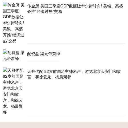
传金所 美国三季度GDP数据让华尔街转向! 美银、高盛
齐推“经济过热”交易
配资盘 梁元帝萧绎
天鲜优配 82岁前国足主帅米卢，游览北京天安门和故
宫，和徐云龙、杨晨聚餐