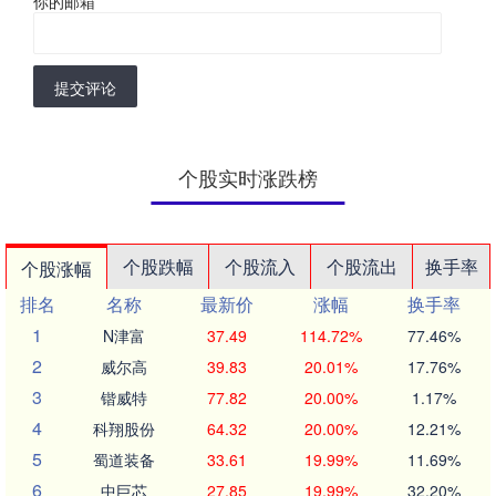
你的邮箱
*
提交评论
个股实时涨跌榜
个股跌幅
个股流入
个股流出
换手率
个股涨幅
排名
名称
最新价
涨幅
换手率
1
N津富
37.49
114.72%
77.46%
2
威尔高
39.83
20.01%
17.76%
3
锴威特
77.82
20.00%
1.17%
4
科翔股份
64.32
20.00%
12.21%
5
蜀道装备
33.61
19.99%
11.69%
6
中巨芯
27.85
19.99%
32.20%