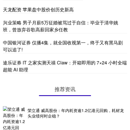
天龙配资 苹果盘中股价创历史新高
兴业策略 男子月薪5万征婚被骂过于自信：毕业于清华姚
班，曾放弃谷歌高薪回家乡任教
中国银河证券 仅播4集，就全国收视第一，终于又有黑马剧
可以追了!
途乐证券 IT 之家实测天禧 Claw：开箱即用的 7×24 小时全端
超能 AI 助理
推荐资讯
荣立通 威高股份：年内耗资逾1.2亿港元回购，耗材龙
头业绩何时企稳？