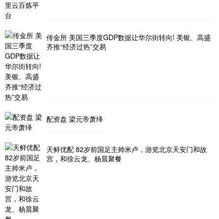
传金所 美国三季度GDP数据让华尔街转向! 美银、高盛
齐推“经济过热”交易
配资盘 梁元帝萧绎
天鲜优配 82岁前国足主帅米卢，游览北京天安门和故
宫，和徐云龙、杨晨聚餐