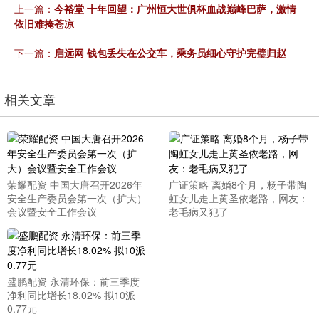
上一篇：
今裕堂 十年回望：广州恒大世俱杯血战巅峰巴萨，激情
依旧难掩苍凉
下一篇：
启远网 钱包丢失在公交车，乘务员细心守护完璧归赵
相关文章
荣耀配资 中国大唐召开2026年
广证策略 离婚8个月，杨子带陶
安全生产委员会第一次（扩大）
虹女儿走上黄圣依老路，网友：
会议暨安全工作会议
老毛病又犯了
盛鹏配资 永清环保：前三季度
净利同比增长18.02% 拟10派
0.77元