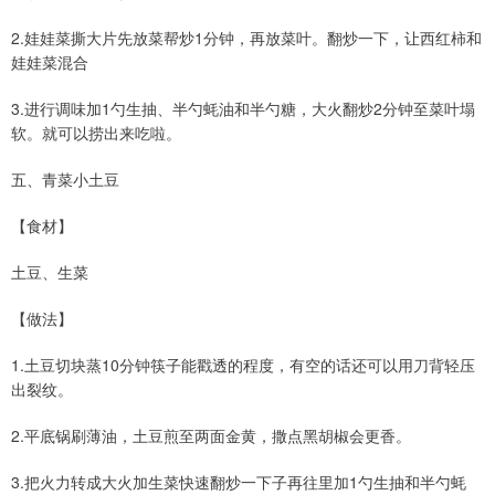
2.娃娃菜撕大片先放菜帮炒1分钟，再放菜叶。翻炒一下，让西红柿和
娃娃菜混合
3.进行调味加1勺生抽、半勺蚝油和半勺糖，大火翻炒2分钟至菜叶塌
软。就可以捞出来吃啦。
五、青菜小土豆
【食材】
土豆、生菜
【做法】
1.土豆切块蒸10分钟筷子能戳透的程度，有空的话还可以用刀背轻压
出裂纹。
2.平底锅刷薄油，土豆煎至两面金黄，撒点黑胡椒会更香。
3.把火力转成大火加生菜快速翻炒一下子再往里加1勺生抽和半勺蚝