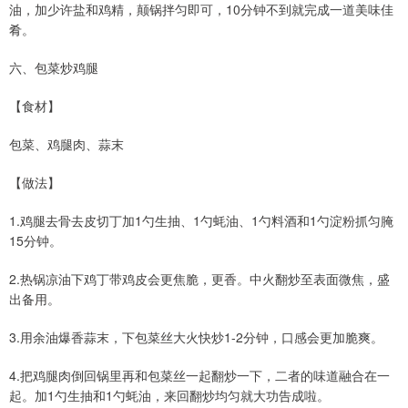
油，加少许盐和鸡精，颠锅拌匀即可，10分钟不到就完成一道美味佳
肴。
六、包菜炒鸡腿
【食材】
包菜、鸡腿肉、蒜末
【做法】
1.鸡腿去骨去皮切丁加1勺生抽、1勺蚝油、1勺料酒和1勺淀粉抓匀腌
15分钟。
2.热锅凉油下鸡丁带鸡皮会更焦脆，更香。中火翻炒至表面微焦，盛
出备用。
3.用余油爆香蒜末，下包菜丝大火快炒1-2分钟，口感会更加脆爽。
4.把鸡腿肉倒回锅里再和包菜丝一起翻炒一下，二者的味道融合在一
起。加1勺生抽和1勺蚝油，来回翻炒均匀就大功告成啦。