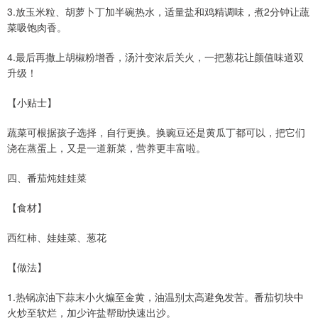
3.放玉米粒、胡萝卜丁加半碗热水，适量盐和鸡精调味，煮2分钟让蔬
菜吸饱肉香。
4.最后再撒上胡椒粉增香，汤汁变浓后关火，一把葱花让颜值味道双
升级！
【小贴士】
蔬菜可根据孩子选择，自行更换。换豌豆还是黄瓜丁都可以，把它们
浇在蒸蛋上，又是一道新菜，营养更丰富啦。
四、番茄炖娃娃菜
【食材】
西红柿、娃娃菜、葱花
【做法】
1.热锅凉油下蒜末小火煸至金黄，油温别太高避免发苦。番茄切块中
火炒至软烂，加少许盐帮助快速出沙。