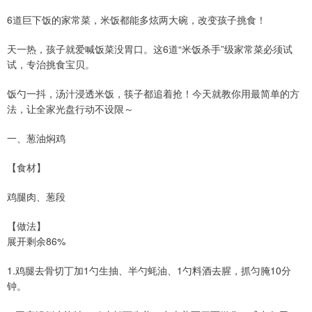
6道巨下饭的家常菜，米饭都能多炫两大碗，改变孩子挑食！
天一热，孩子就爱喊饭菜没胃口。这6道“米饭杀手”级家常菜必须试
试，专治挑食宝贝。
饭勺一抖，汤汁浸透米饭，筷子都追着抢！今天就教你用最简单的方
法，让全家光盘行动不设限～
一、葱油焖鸡
【食材】
鸡腿肉、葱段
【做法】
展开剩余86%
1.鸡腿去骨切丁加1勺生抽、半勺蚝油、1勺料酒去腥，抓匀腌10分
钟。