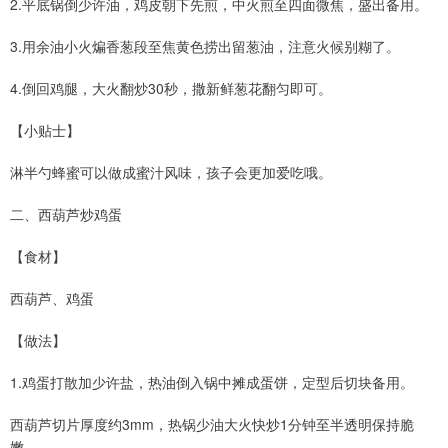
2.平底锅倒少许油，鸡皮朝下先煎，中火煎至四面微焦，盛出备用。
3.用余油小火煸香葱段至焦黄色捞出留葱油，注意火候别糊了。
4.倒回鸡腿，大火翻炒30秒，撒新鲜葱花翻匀即可。
【小贴士】
淋半勺蜂蜜可以做成蜜汁风味，孩子会更加爱吃哦。
二、西葫芦炒鸡蛋
【食材】
西葫芦、鸡蛋
【做法】
1.鸡蛋打散加少许盐，热油倒入锅中摊成蛋饼，定型后切块备用。
西葫芦切片厚度约3mm，热锅少油大火快炒1分钟至半透明保持脆
嫩。