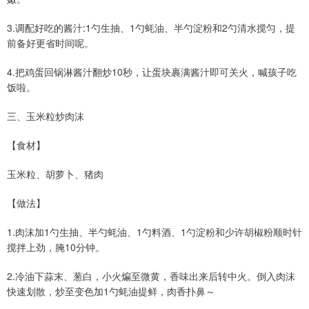
3.调配好吃的酱汁:1勺生抽、1勺蚝油、半勺淀粉和2勺清水搅匀，提
前备好更省时间呢。
4.把鸡蛋回锅淋酱汁翻炒10秒，让蛋块裹满酱汁即可关火，喊孩子吃
饭啦。
三、玉米粒炒肉沫
【食材】
玉米粒、胡萝卜、猪肉
【做法】
1.肉沫加1勺生抽、半勺蚝油、1勺料酒、1勺淀粉和少许胡椒粉顺时针
搅拌上劲，腌10分钟。
2.冷油下蒜末、葱白，小火煸至微黄，香味出来后转中火。倒入肉沫
快速划散，炒至变色加1勺蚝油提鲜，肉香扑鼻～