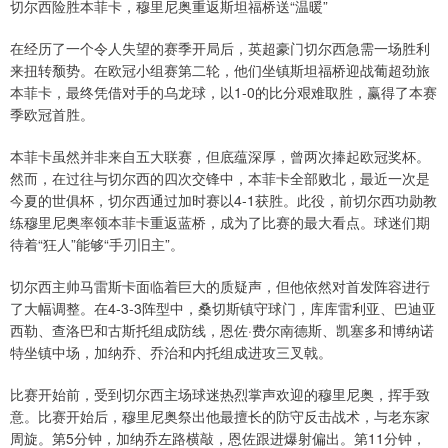
切尔西险胜本菲卡，穆里尼奥重返斯坦福桥送“温暖”
在经历了一个令人失望的赛季开局后，英超豪门切尔西急需一场胜利
来扭转颓势。在欧冠小组赛第二轮，他们坐镇斯坦福桥迎战葡超劲旅
本菲卡，最终凭借对手的乌龙球，以1-0的比分艰难取胜，赢得了本赛
季欧冠首胜。
本菲卡虽然并非来自五大联赛，但底蕴深厚，曾两次捧起欧冠奖杯。
然而，在过往与切尔西的四次交锋中，本菲卡全部败北，最近一次是
今夏的世俱杯，切尔西通过加时赛以4-1获胜。此役，前切尔西功勋教
练穆里尼奥率领本菲卡重返蓝桥，成为了比赛的最大看点。球迷们期
待着“狂人”能够“手刃旧主”。
切尔西主帅马雷斯卡面临着巨大的质疑声，但他依然对首发阵容进行
了大幅调整。在4-3-3阵型中，桑切斯镇守球门，库库雷利亚、巴迪亚
西勒、查洛巴和古斯托组成防线，恩佐·费尔南德斯、凯塞多和博纳诺
特坐镇中场，加纳乔、乔治和内托组成进攻三叉戟。
比赛开始前，受到切尔西主场球迷热烈掌声欢迎的穆里尼奥，挥手致
意。比赛开始后，穆里尼奥祭出他最擅长的防守反击战术，与老东家
周旋。第5分钟，加纳乔左路横敲，恩佐跟进爆射偏出。第11分钟，