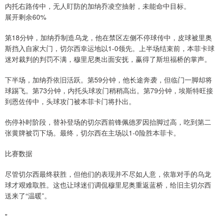
内托右路传中，无人盯防的加纳乔凌空抽射，未能命中目标。
展开剩余60%
第18分钟，加纳乔制造乌龙，他在禁区左侧不停球传中，皮球被里奥
斯挡入自家大门，切尔西幸运地以1-0领先。上半场结束前，本菲卡球
迷对裁判的判罚不满，穆里尼奥出面安抚，赢得了斯坦福桥的掌声。
下半场，加纳乔依旧活跃。第59分钟，他长途奔袭，但临门一脚却将
球踢飞。第73分钟，内托头球攻门稍稍高出。第79分钟，埃斯特旺接
到恩佐传中，头球攻门被本菲卡门将扑出。
伤停补时阶段，替补登场的切尔西前锋佩德罗因抬脚过高，吃到第二
张黄牌被罚下场。最终，切尔西在主场以1-0险胜本菲卡。
比赛数据
尽管切尔西最终获胜，但他们的表现并不尽如人意，依靠对手的乌龙
球才艰难取胜。这也让球迷们调侃穆里尼奥重返蓝桥，给旧主切尔西
送来了“温暖”。
"