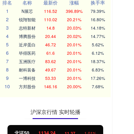
排名
名称
最新价
涨幅
换手率
1
N展芯
116.52
396.89%
79.39%
2
锐翔智能
110.02
20.21%
16.80%
3
志特新材
14.8
20.03%
14.18%
4
博腾股份
20.44
20.02%
14.77%
5
近岸蛋白
46.72
20.01%
5.62%
6
毕得医药
61.6
20.01%
6.12%
7
五洲医疗
83.62
20.01%
18.37%
8
耐科装备
49.67
20.01%
6.83%
9
一博科技
53.33
20.01%
17.26%
10
方邦股份
146.16
20.00%
7.68%
沪深京行情 实时轮播
北证50
1134.24
创
11.37
1.01%