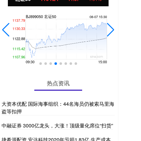
热点资讯
大资本优配 国际海事组织：44名海员仍被索马里海
盗等扣押
中融证券 3000亿龙头，大涨！顶级量化席位“扫货”
捷希源配资 安达科技2020年亏损1.83亿 生产成本