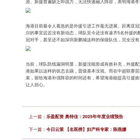
游。新援普遍缺乏即战力，无法快速融入阵容，表明海港冬
海港目前最令人着急的是外援引进工作毫无进展。距离亚冠
尔的事宜迟迟没有新动态，球队至今还没有凑齐5名外援的
冠对手，甚至还不如深圳新鹏城这样的保级队伍，完全没有
当前，球队防线漏洞明显，新援没能形成有效补充，外援配
港如果以这样的状态去踢，晋级基本没戏。而在中超联赛层
束，留给海港补强阵容的时间还有，希望海港能提高引援效
让人担心。
上一篇：
乐盈配资 奥特佳：2025年年度业绩预告
下一篇：
今日云策 【名医榜】妇产科专家：陈燕娜