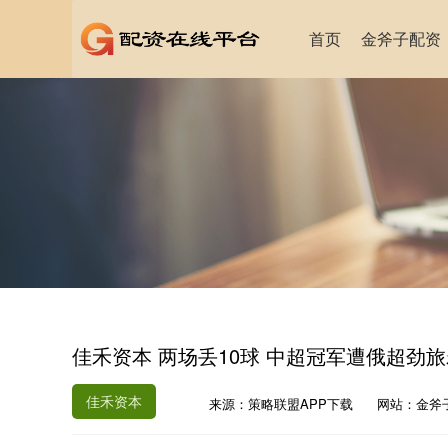
首页
金斧子配资
佳禾资本 两场丢10球 中超冠军遭俄超劲
佳禾资本
来源：策略联盟APP下载
网站：金斧