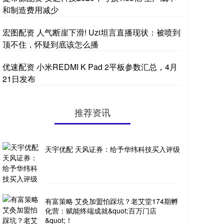
和制造费用减少
宏图配资 人气断崖下滑! Uzi坦言直播现状：被喷到
顶不住，怀疑到底该怎么播
优速配资 小米REDMI K Pad 2平板参数汇总，4月
21日发布
推荐资讯
天宇优配 天风证券：给予华纬科技买入评级
有富策略 艾灸加盟怕踩坑？老艾堂174期孵
化营：赋能终端成就&quot;百万门店
&quot;！