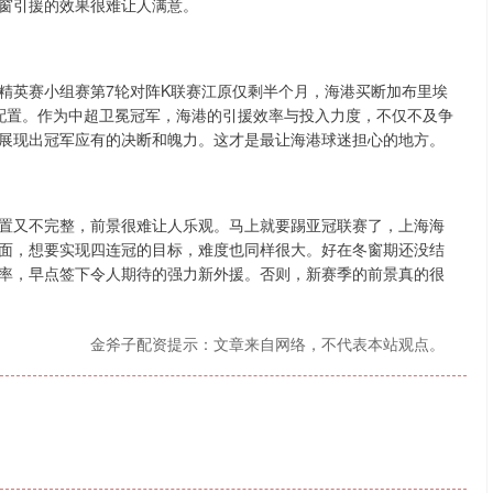
窗引援的效果很难让人满意。
精英赛小组赛第7轮对阵K联赛江原仅剩半个月，海港买断加布里埃
配置。作为中超卫冕冠军，海港的引援效率与投入力度，不仅不及争
展现出冠军应有的决断和魄力。这才是最让海港球迷担心的地方。
置又不完整，前景很难让人乐观。马上就要踢亚冠联赛了，上海海
面，想要实现四连冠的目标，难度也同样很大。好在冬窗期还没结
率，早点签下令人期待的强力新外援。否则，新赛季的前景真的很
金斧子配资提示：文章来自网络，不代表本站观点。