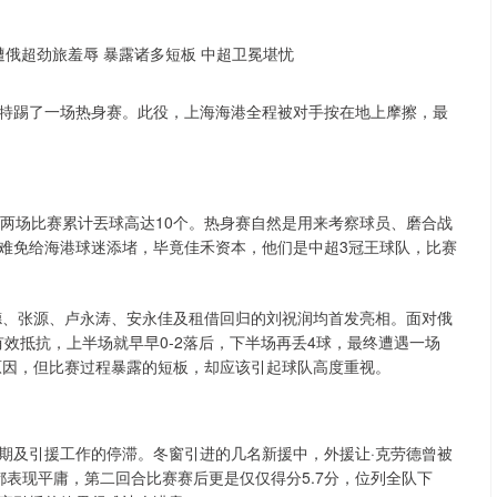
特踢了一场热身赛。此役，上海海港全程被对手按在地上摩擦，最
，两场比赛累计丟球高达10个。热身赛自然是用来考察球员、磨合战
难免给海港球迷添堵，毕竟佳禾资本，他们是中超3冠王球队，比赛
德、张源、卢永涛、安永佳及租借回归的刘祝润均首发亮相。面对俄
有效抵抗，上半场就早早0-2落后，下半场再丢4球，最终遭遇一场
原因，但比赛过程暴露的短板，却应该引起球队高度重视。
期及引援工作的停滞。冬窗引进的几名新援中，外援让·克劳德曾被
表现平庸，第二回合比赛赛后更是仅仅得分5.7分，位列全队下
沪深300
4694.44
.42%
43.13
0.93%