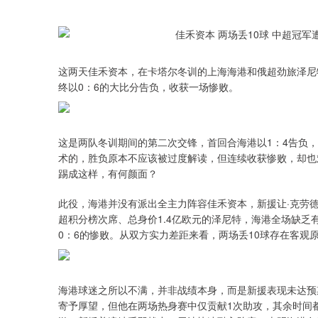
这两天佳禾资本，在卡塔尔冬训的上海海港和俄超劲旅泽尼
终以0：6的大比分告负，收获一场惨败。
这是两队冬训期间的第二次交锋，首回合海港以1：4告负
术的，胜负原本不应该被过度解读，但连续收获惨败，却也
踢成这样，有何颜面？
此役，海港并没有派出全主力阵容佳禾资本，新援让·克劳
超积分榜次席、总身价1.4亿欧元的泽尼特，海港全场缺乏
0：6的惨败。从双方实力差距来看，两场丢10球存在客观
海港球迷之所以不满，并非战绩本身，而是新援表现未达预
寄予厚望，但他在两场热身赛中仅贡献1次助攻，其余时间都
深证成指
14311.01
.68
1.02%
200.89
1