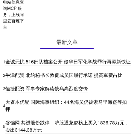
最新文章
金诚无忧 516部队档案公开 侵华日军化学战罪行再添新铁证
1
牛津配资 北约秘书长敦促成员国履行承诺 提高军费占比
2
恒捷配资 军事专家解读俄乌高烈度交锋
3
大资本优配 国际海事组织：44名海员仍被索马里海盗等扣
4
押
谷锦网 共进股份跌停，沪股通龙虎榜上买入1836.78万元，
5
卖出3144.38万元