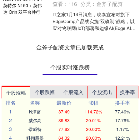
查看：
116
分类：
金斧子配资
IT之家1月14日消息，映泰宣布对旗下
EdgeComp产品线实施“双轨制”战略，以
应对物联网(IoT)部署和边缘AI(Edge AI)
应用需求。 映泰表示，传统....
金斧子配资文章已加载完成
个股实时涨跌榜
个股跌幅
个股流入
个股流出
换手率
个股涨幅
排名
名称
最新价
涨幅
换手率
1
N津富
37.49
114.72%
77.46%
2
威尔高
39.83
20.01%
17.76%
3
锴威特
77.82
20.00%
1.17%
4
科翔股份
64.32
20.00%
12.21%