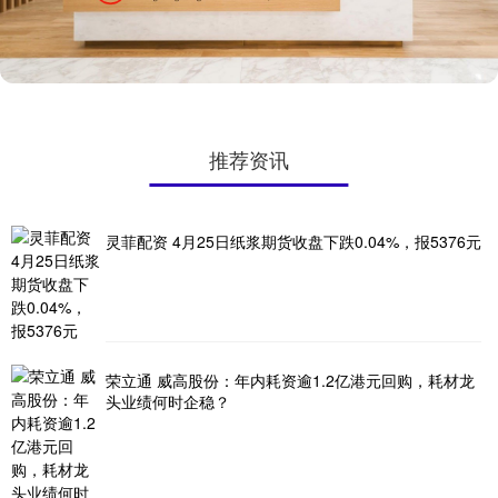
推荐资讯
灵菲配资 4月25日纸浆期货收盘下跌0.04%，报5376元
荣立通 威高股份：年内耗资逾1.2亿港元回购，耗材龙
头业绩何时企稳？