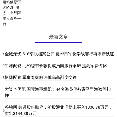
最新文章
金诚无忧 516部队档案公开 侵华日军化学战罪行再添新铁证
1
牛津配资 北约秘书长敦促成员国履行承诺 提高军费占比
2
恒捷配资 军事专家解读俄乌高烈度交锋
3
大资本优配 国际海事组织：44名海员仍被索马里海盗等扣
4
押
谷锦网 共进股份跌停，沪股通龙虎榜上买入1836.78万元，
5
卖出3144.38万元