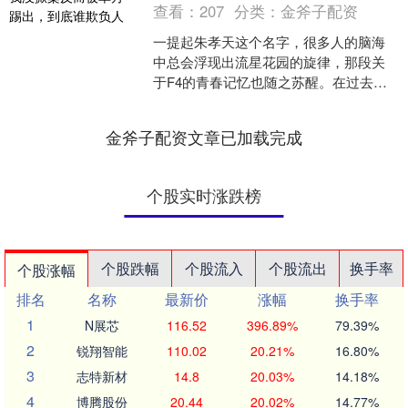
查看：
207
分类：
金斧子配资
一提起朱孝天这个名字，很多人的脑海
中总会浮现出流星花园的旋律，那段关
于F4的青春记忆也随之苏醒。在过去的
岁月里，这四个大男孩几乎成了一个时
代的娱乐符号，每一个动....
金斧子配资文章已加载完成
个股实时涨跌榜
个股跌幅
个股流入
个股流出
换手率
个股涨幅
排名
名称
最新价
涨幅
换手率
1
N展芯
116.52
396.89%
79.39%
2
锐翔智能
110.02
20.21%
16.80%
3
志特新材
14.8
20.03%
14.18%
4
博腾股份
20.44
20.02%
14.77%