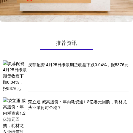
推荐资讯
灵菲配资 4月25日纸浆期货收盘下跌0.04%，报5376元
荣立通 威高股份：年内耗资逾1.2亿港元回购，耗材龙
头业绩何时企稳？