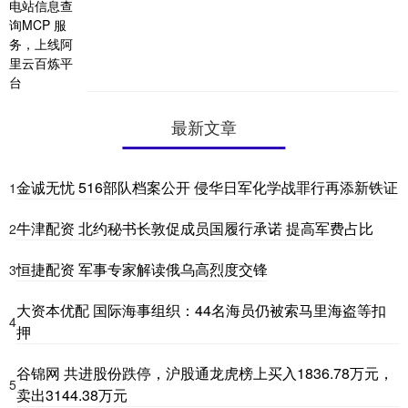
最新文章
金诚无忧 516部队档案公开 侵华日军化学战罪行再添新铁证
1
牛津配资 北约秘书长敦促成员国履行承诺 提高军费占比
2
恒捷配资 军事专家解读俄乌高烈度交锋
3
大资本优配 国际海事组织：44名海员仍被索马里海盗等扣
4
押
谷锦网 共进股份跌停，沪股通龙虎榜上买入1836.78万元，
5
卖出3144.38万元