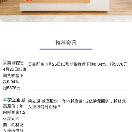
推荐资讯
灵菲配资 4月25日纸浆期货收盘下跌0.04%，报5376元
荣立通 威高股份：年内耗资逾1.2亿港元回购，耗材龙
头业绩何时企稳？