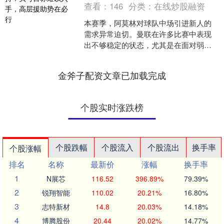
查看：
146
分类：
在线炒股融资
本赛季，阿莫林对球队中场引进新人的
需求异常迫切。曼联在许多比赛中表现
出不够稳定的状态，尤其是在面对弱旅
时，球队难以突破对方严密防守，这直
接导致胜负结果难以掌控，....
金斧子配资文章已加载完成
个股实时涨跌榜
个股跌幅
个股流入
个股流出
换手率
个股涨幅
排名
名称
最新价
涨幅
换手率
1
N展芯
116.52
396.89%
79.39%
2
锐翔智能
110.02
20.21%
16.80%
3
志特新材
14.8
20.03%
14.18%
4
博腾股份
20.44
20.02%
14.77%