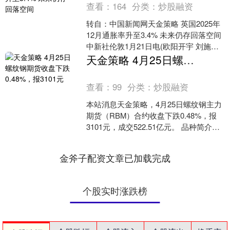
查看：
164
分类：
炒股融资
转自：中国新闻网天金策略 英国2025年
12月通胀率升至3.4% 未来仍存回落空间
中新社伦敦1月21日电(欧阳开宇 刘施岑)
英国国家统计局21日公布的数据显示....
天金策略 4月25日螺纹钢期货收盘下跌0.48%，报3101元
查看：
99
分类：
炒股融资
本站消息天金策略，4月25日螺纹钢主力
期货（RBM）合约收盘下跌0.48%，报
3101元，成交522.51亿元。 品种简介：
螺纹钢期货是一种在期货交易所交易的
以....
金斧子配资文章已加载完成
个股实时涨跌榜