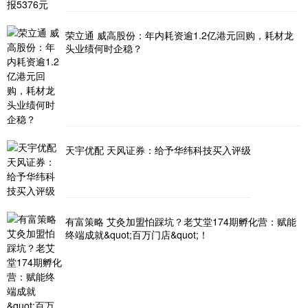
荣立通 威高股份：年内耗资逾1.2亿港元回购，耗材龙
头业绩何时企稳？
天宇优配 天风证券：给予华纬科技买入评级
有富策略 艾灸加盟怕踩坑？老艾堂174期孵化营：赋能
终端成就&quot;百万门店&quot;！