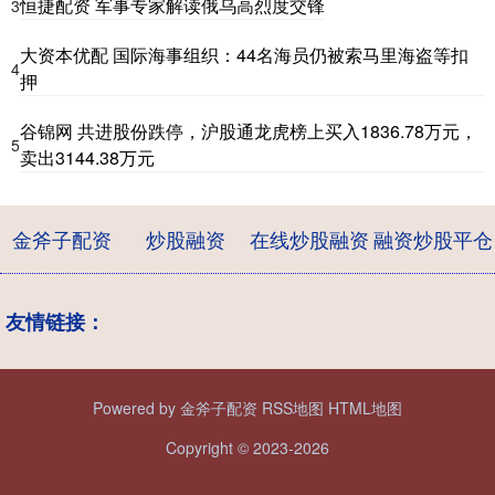
恒捷配资 军事专家解读俄乌高烈度交锋
3
大资本优配 国际海事组织：44名海员仍被索马里海盗等扣
4
押
谷锦网 共进股份跌停，沪股通龙虎榜上买入1836.78万元，
5
卖出3144.38万元
金斧子配资
炒股融资
在线炒股融资
融资炒股平仓
友情链接：
Powered by
金斧子配资
RSS地图
HTML地图
Copyright
© 2023-2026