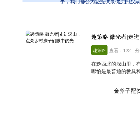
手，我们都会为您提供最优质的股票
趣策略 微光者|走
趣策略
查看：
122
分
在黔西北的深山里，
哪怕是最普通的教具
平安金服济南分公司的..
金斧子配