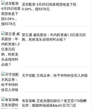
灵菲配资 4月25日纸浆期货收盘下跌
0.04%，报5376元
荣立通 威高股份：年内耗资逾1.2亿港元回
购，耗材龙头业绩何时企稳？
天宇优配 天风证券：给予华纬科技买入评级
有富策略 艾灸加盟怕踩坑？老艾堂174期孵
化营：赋能终端成就&quot;百万门店