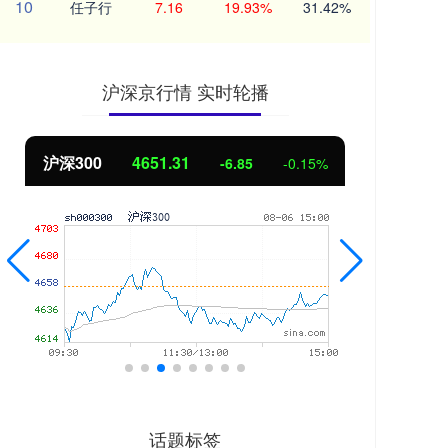
10
任子行
7.16
19.93%
31.42%
沪深京行情 实时轮播
北证50
1122.88
创业
3.42
0.30%
话题标签