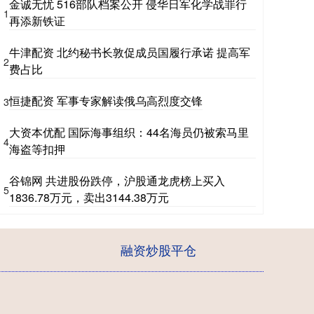
金诚无忧 516部队档案公开 侵华日军化学战罪行
1
再添新铁证
牛津配资 北约秘书长敦促成员国履行承诺 提高军
2
费占比
恒捷配资 军事专家解读俄乌高烈度交锋
3
大资本优配 国际海事组织：44名海员仍被索马里
4
海盗等扣押
谷锦网 共进股份跌停，沪股通龙虎榜上买入
5
1836.78万元，卖出3144.38万元
融资炒股平仓