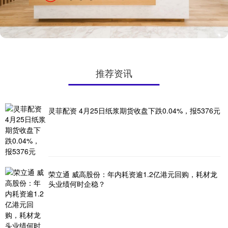
推荐资讯
灵菲配资 4月25日纸浆期货收盘下跌0.04%，报5376元
荣立通 威高股份：年内耗资逾1.2亿港元回购，耗材龙
头业绩何时企稳？