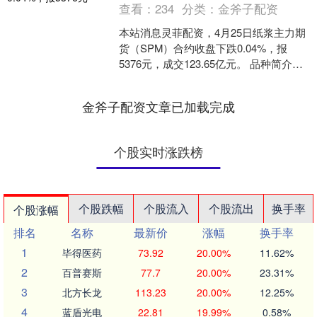
查看：
234
分类：
金斧子配资
本站消息灵菲配资，4月25日纸浆主力期
货（SPM）合约收盘下跌0.04%，报
5376元，成交123.65亿元。 品种简介：
纸浆期货是在期货交易所上市交易的以
纸浆....
金斧子配资文章已加载完成
个股实时涨跌榜
个股跌幅
个股流入
个股流出
换手率
个股涨幅
排名
名称
最新价
涨幅
换手率
1
毕得医药
73.92
20.00%
11.62%
2
百普赛斯
77.7
20.00%
23.31%
3
北方长龙
113.23
20.00%
12.25%
4
蓝盾光电
22.81
19.99%
0.58%