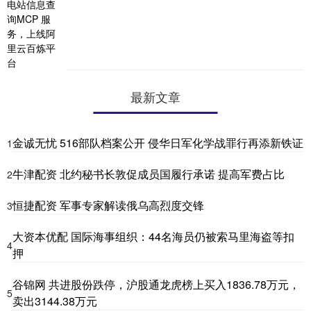
最新文章
金诚无忧 516部队档案公开 侵华日军化学战罪行再添新铁证
1
牛津配资 北约秘书长敦促成员国履行承诺 提高军费占比
2
恒捷配资 军事专家解读俄乌高烈度交锋
3
大资本优配 国际海事组织：44名海员仍被索马里海盗等扣
4
押
谷锦网 共进股份跌停，沪股通龙虎榜上买入1836.78万元，
5
卖出3144.38万元