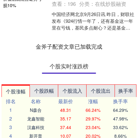
查看：
196
分类：
在线炒股融资
中国经济网北京9月26日讯 昨日，财联社
发布《924行情一年了，还有基金这一年
里在亏钱，基民多点耐心？还是基金经
理多长点心？》一文。文中称，“924”已
满一年，....
金斧子配资文章已加载完成
个股实时涨跌榜
个股跌幅
个股流入
个股流出
换手率
个股涨幅
排名
名称
最新价
涨幅
换手率
1
N森合
48.31
66.24%
64.29%
2
龙鑫智能
35.17
29.97%
47.98%
3
汉鑫科技
37.44
23.04%
33.62%
4
新开普
10.07
20.02%
8.66%