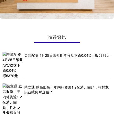
推荐资讯
灵菲配资 4月25日纸浆期货收盘下跌0.04%，报5376元
荣立通 威高股份：年内耗资逾1.2亿港元回购，耗材龙
头业绩何时企稳？