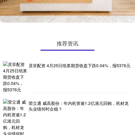
推荐资讯
灵菲配资 4月25日纸浆期货收盘下跌0.04%，报5376元
荣立通 威高股份：年内耗资逾1.2亿港元回购，耗材龙
头业绩何时企稳？