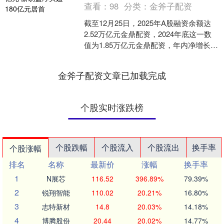
查看：
98
分类：
金斧子配资
截至12月25日，2025年A股融资余额达
2.52万亿元金鼎配资，2024年底这一数
值为1.85万亿元金鼎配资，年内净增长
6700亿元，增长超36%。 从行业来....
金斧子配资文章已加载完成
个股实时涨跌榜
个股跌幅
个股流入
个股流出
换手率
个股涨幅
排名
名称
最新价
涨幅
换手率
1
N展芯
116.52
396.89%
79.39%
2
锐翔智能
110.02
20.21%
16.80%
3
志特新材
14.8
20.03%
14.18%
4
博腾股份
20.44
20.02%
14.77%