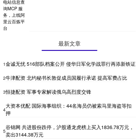
最新文章
金诚无忧 516部队档案公开 侵华日军化学战罪行再添新铁证
1
牛津配资 北约秘书长敦促成员国履行承诺 提高军费占比
2
恒捷配资 军事专家解读俄乌高烈度交锋
3
大资本优配 国际海事组织：44名海员仍被索马里海盗等扣
4
押
谷锦网 共进股份跌停，沪股通龙虎榜上买入1836.78万元，
5
卖出3144.38万元