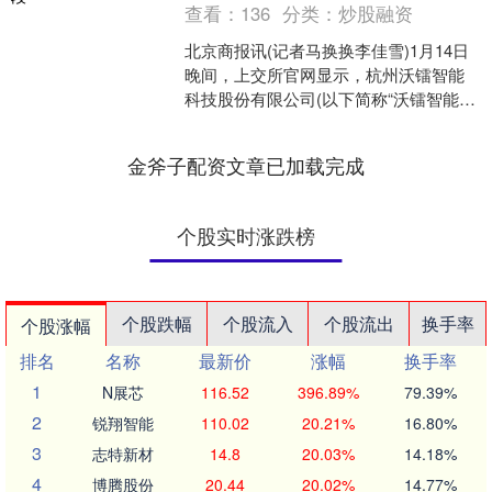
查看：
136
分类：
炒股融资
北京商报讯(记者马换换李佳雪)1月14日
晚间，上交所官网显示，杭州沃镭智能
科技股份有限公司(以下简称“沃镭智能”)
科创板IPO进入问询阶段。 据悉，沃镭
智能主要....
金斧子配资文章已加载完成
个股实时涨跌榜
个股跌幅
个股流入
个股流出
换手率
个股涨幅
排名
名称
最新价
涨幅
换手率
1
N展芯
116.52
396.89%
79.39%
2
锐翔智能
110.02
20.21%
16.80%
3
志特新材
14.8
20.03%
14.18%
4
博腾股份
20.44
20.02%
14.77%