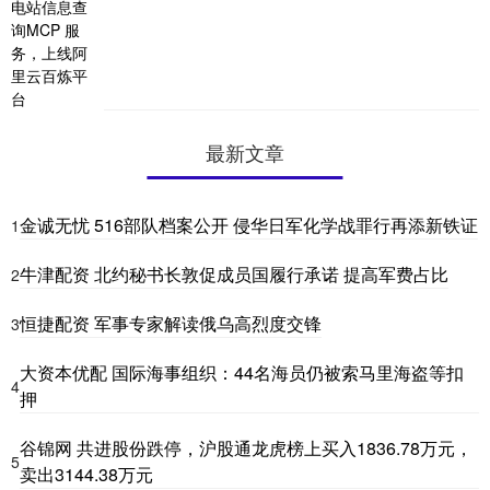
最新文章
金诚无忧 516部队档案公开 侵华日军化学战罪行再添新铁证
1
牛津配资 北约秘书长敦促成员国履行承诺 提高军费占比
2
恒捷配资 军事专家解读俄乌高烈度交锋
3
大资本优配 国际海事组织：44名海员仍被索马里海盗等扣
4
押
谷锦网 共进股份跌停，沪股通龙虎榜上买入1836.78万元，
5
卖出3144.38万元