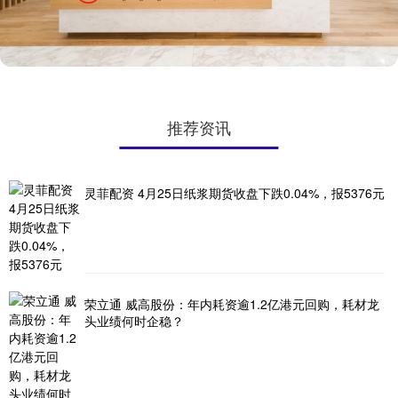
推荐资讯
灵菲配资 4月25日纸浆期货收盘下跌0.04%，报5376元
荣立通 威高股份：年内耗资逾1.2亿港元回购，耗材龙
头业绩何时企稳？