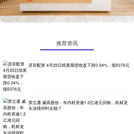
推荐资讯
灵菲配资 4月25日纸浆期货收盘下跌0.04%，报5376元
荣立通 威高股份：年内耗资逾1.2亿港元回购，耗材龙
头业绩何时企稳？