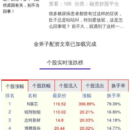
查看：
165
分类：
融资炒股平仓
很多糖尿病患者都曾有过这样的症状，
肚子总是咕咕叫，特别爱放屁，这是怎
么回事呢？ 前不久，就遇到了这样一名
患者，他告诉医生，自从自己得了糖尿
病以后，就总是感觉肚子....
金斧子配资文章已加载完成
个股实时涨跌榜
个股跌幅
个股流入
个股流出
换手率
个股涨幅
排名
名称
最新价
涨幅
换手率
1
N展芯
116.52
396.89%
79.39%
2
锐翔智能
110.02
20.21%
16.80%
3
志特新材
14.8
20.03%
14.18%
4
博腾股份
20.44
20.02%
14.77%