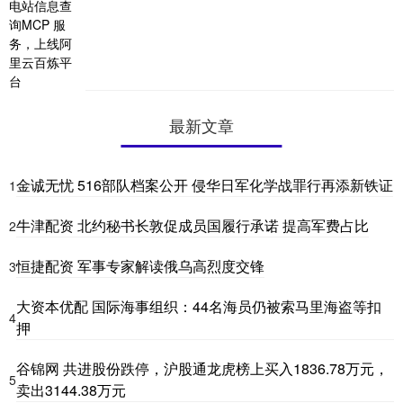
最新文章
金诚无忧 516部队档案公开 侵华日军化学战罪行再添新铁证
1
牛津配资 北约秘书长敦促成员国履行承诺 提高军费占比
2
恒捷配资 军事专家解读俄乌高烈度交锋
3
大资本优配 国际海事组织：44名海员仍被索马里海盗等扣
4
押
谷锦网 共进股份跌停，沪股通龙虎榜上买入1836.78万元，
5
卖出3144.38万元