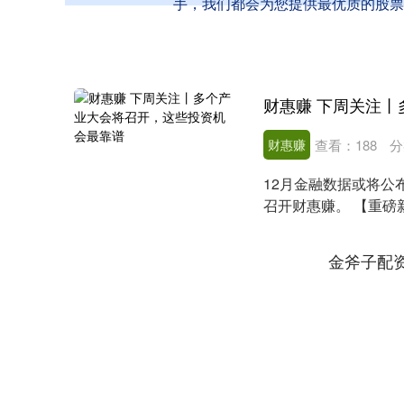
手，我们都会为您提供最优质的股票
财惠赚
查看：
188
分
12月金融数据或将公布
召开财惠赚。 【重磅新
公....
金斧子配