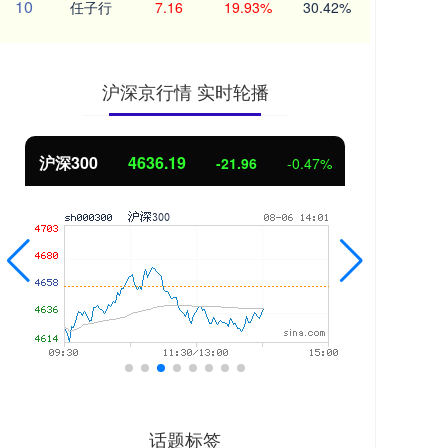
10
任子行
7.16
19.93%
30.42%
沪深京行情 实时轮播
北证50
1116.08
创业
-3.38
-0.30%
话题标签