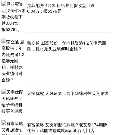
灵菲配资 4月25日纸浆期货收盘下跌
0.04%，报5376元
荣立通 威高股份：年内耗资逾1.2亿港元回
购，耗材龙头业绩何时企稳？
天宇优配 天风证券：给予华纬科技买入评级
有富策略 艾灸加盟怕踩坑？老艾堂174期孵
化营：赋能终端成就&quot;百万门店