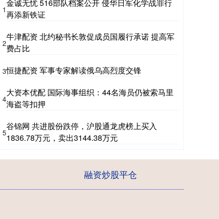
金诚无忧 516部队档案公开 侵华日军化学战罪行
1
再添新铁证
牛津配资 北约秘书长敦促成员国履行承诺 提高军
2
费占比
恒捷配资 军事专家解读俄乌高烈度交锋
3
大资本优配 国际海事组织：44名海员仍被索马里
4
海盗等扣押
谷锦网 共进股份跌停，沪股通龙虎榜上买入
5
1836.78万元，卖出3144.38万元
融资炒股平仓