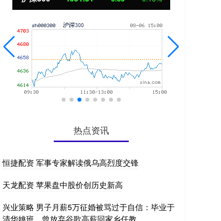
热点资讯
恒捷配资 军事专家解读俄乌高烈度交锋
天龙配资 苹果盘中股价创历史新高
兴业策略 男子月薪5万征婚被骂过于自信：毕业于
清华姚班，曾放弃谷歌高薪回家乡任教