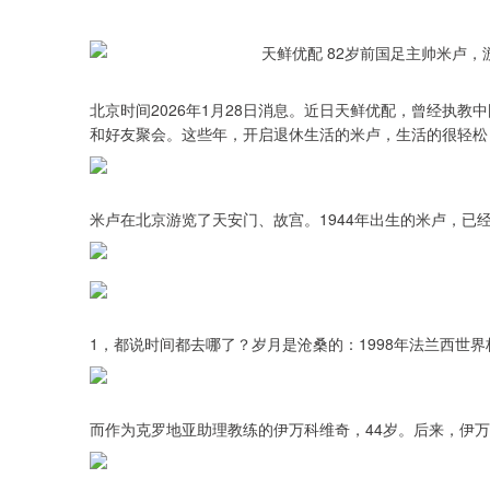
北京时间2026年1月28日消息。近日天鲜优配，曾经执
和好友聚会。这些年，开启退休生活的米卢，生活的很轻松
米卢在北京游览了天安门、故宫。1944年出生的米卢，已
1，都说时间都去哪了？岁月是沧桑的：1998年法兰西世
而作为克罗地亚助理教练的伊万科维奇，44岁。后来，伊
深证成指
14110.12
.92
0.57%
-34.08
-0