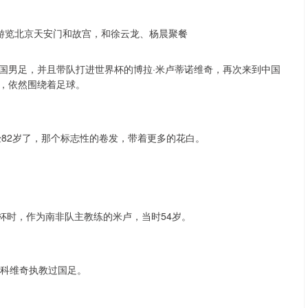
教中国男足，并且带队打进世界杯的博拉·米卢蒂诺维奇，再次来到中国
，依然围绕着足球。
经82岁了，那个标志性的卷发，带着更多的花白。
界杯时，作为南非队主教练的米卢，当时54岁。
万科维奇执教过国足。
沪深300
4651.31
.24%
-6.85
-0.15%