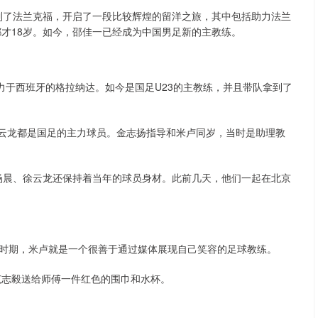
去到了法兰克福，开启了一段比较辉煌的留洋之旅，其中包括助力法兰
都才18岁。如今，邵佳一已经成为中国男足新的主教练。
效力于西班牙的格拉纳达。如今是国足U23的主教练，并且带队拿到了
徐云龙都是国足的主力球员。金志扬指导和米卢同岁，当时是助理教
，杨晨、徐云龙还保持着当年的球员身材。此前几天，他们一起在北京
时期，米卢就是一个很善于通过媒体展现自己笑容的足球教练。
范志毅送给师傅一件红色的围巾和水杯。