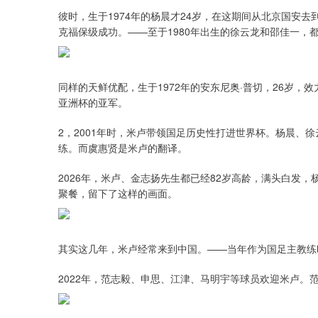
彼时，生于1974年的杨晨才24岁，在这期间从北京国安
克福保级成功。——至于1980年出生的徐云龙和邵佳一，
同样的天鲜优配，生于1972年的安东尼奥·普切，26岁，
亚洲杯的亚军。
2，2001年时，米卢带领国足历史性打进世界杯。杨晨、
练。而虞惠贤是米卢的翻译。
2026年，米卢、金志扬先生都已经82岁高龄，满头白发
聚餐，留下了这样的画面。
其实这几年，米卢经常来到中国。——当年作为国足主教练
2022年，范志毅、申思、江津、马明宇等球员欢迎米卢。