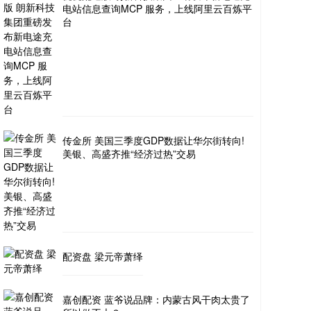
电站信息查询MCP 服务，上线阿里云百炼平
台
传金所 美国三季度GDP数据让华尔街转向!
美银、高盛齐推“经济过热”交易
配资盘 梁元帝萧绎
嘉创配资 蓝爷说品牌：内蒙古风干肉太贵了