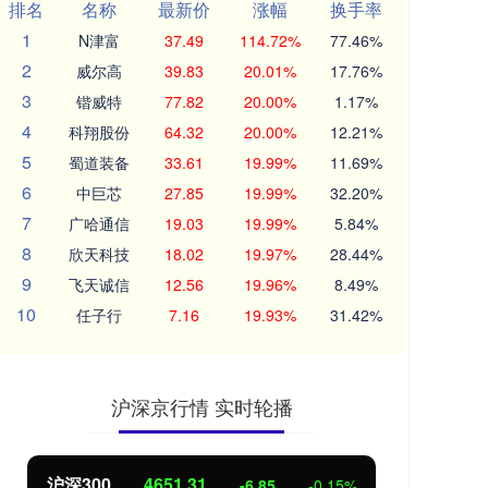
排名
名称
最新价
涨幅
换手率
1
N津富
37.49
114.72%
77.46%
2
威尔高
39.83
20.01%
17.76%
3
锴威特
77.82
20.00%
1.17%
4
科翔股份
64.32
20.00%
12.21%
5
蜀道装备
33.61
19.99%
11.69%
6
中巨芯
27.85
19.99%
32.20%
7
广哈通信
19.03
19.99%
5.84%
8
欣天科技
18.02
19.97%
28.44%
9
飞天诚信
12.56
19.96%
8.49%
10
任子行
7.16
19.93%
31.42%
沪深京行情 实时轮播
北证50
1122.88
创业
3.42
0.30%