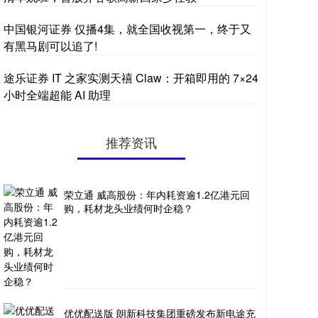
中国银河证券 仅播4集，就全国收视第一，终于又
有黑马剧可以追了!
途乐证券 IT 之家实测天禧 Claw：开箱即用的 7×24
小时全端超能 AI 助理
推荐资讯
荣立通 威高股份：年内耗资逾1.2亿港元回
购，耗材龙头业绩何时企稳？
优优配送版 朗新科技集团重磅发布新电途充