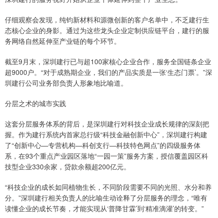
仔细观察会发现，纯钧新材料和源微创新的客户名单中，不乏建行生
态核心企业的身影。通过为这些龙头企业定制供应链平台，建行的服
务网络自然延伸至产业链的每个环节。
截至9月末，深圳建行已与超100家核心企业合作，服务全国链条企业
超9000户。“对于成熟期企业，我们的产品实质是一张‘生态门票’。”深
圳建行公司业务部负责人形象地比喻道。
分层之术的城市实践
这套分层服务体系的背后，是深圳建行对科技企业成长规律的深刻把
握。作为建行系统内首家总行级“科技金融创新中心”，深圳建行构建
了“创新中心—专营机构—科创支行—科技特色网点”的四级服务体
系，在93个重点产业园区落地“一园一策”服务方案，授信覆盖园区科
技型企业330余家，贷款余额超200亿元。
“科技企业的成长如同植物生长，不同阶段需要不同的光照、水分和养
分。”深圳建行相关负责人的比喻生动诠释了分层服务的理念，“唯有
读懂企业的成长节奏，才能实现从‘普降甘霖’到‘精准滴灌’的转变。”