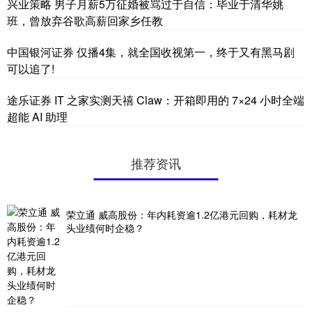
兴业策略 男子月薪5万征婚被骂过于自信：毕业于清华姚
班，曾放弃谷歌高薪回家乡任教
中国银河证券 仅播4集，就全国收视第一，终于又有黑马剧
可以追了!
途乐证券 IT 之家实测天禧 Claw：开箱即用的 7×24 小时全端
超能 AI 助理
推荐资讯
荣立通 威高股份：年内耗资逾1.2亿港元回购，耗材龙
头业绩何时企稳？