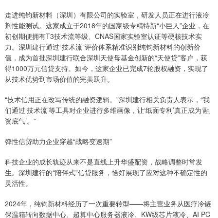
走进纯钧新材料（深圳）有限公司的实验室，研发人员正在进行液冷
剂性能测试。这家成立于2018年的国家级专精特新“小巨人”企业，在
初创期便拥有T3技术流等级、CNAS国家实验室认证等硬核技术实
力。深圳建行通过“技术流”评价体系精准识别纯钧新材料的创新价
值，成为首批深圳建行联合深圳天使母基金创新的“天使贷”客户，获
得1000万元信贷支持。如今，这家企业已完成7轮股权融资，实现了
从技术优势到市场价值的完美跃升。
“技术信用正在改写传统的融资逻辑。”深圳建行相关负责人表示，“我
们通过‘技术流’等工具对企业进行多维画像，让‘纸面专利’真正成为‘融
资底气’。”
弹性信贷助力企业穿越“战略变速期”
科技企业的成长轨迹从来不是直线上升华盛配资，战略调整时常发
生。深圳建行的“陪伴式”信贷服务，恰好展现了应对这种不确定性的
灵活性。
2024年，纯钧新材料经历了一次重要转型——将主营业务从医疗冷链
保温箱转向数据中心、超算中心服务器液冷、KW级芯片液冷、AI PC