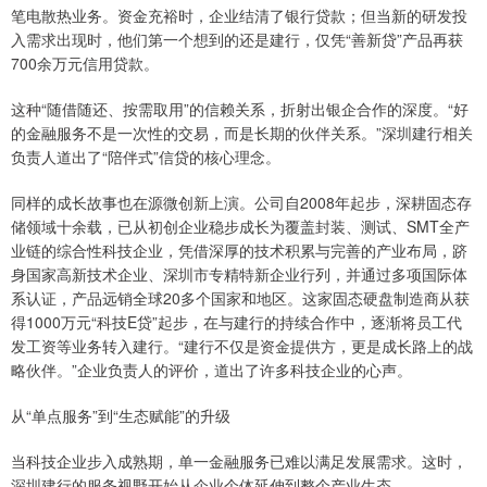
笔电散热业务。资金充裕时，企业结清了银行贷款；但当新的研发投
入需求出现时，他们第一个想到的还是建行，仅凭“善新贷”产品再获
700余万元信用贷款。
这种“随借随还、按需取用”的信赖关系，折射出银企合作的深度。“好
的金融服务不是一次性的交易，而是长期的伙伴关系。”深圳建行相关
负责人道出了“陪伴式”信贷的核心理念。
同样的成长故事也在源微创新上演。公司自2008年起步，深耕固态存
储领域十余载，已从初创企业稳步成长为覆盖封装、测试、SMT全产
业链的综合性科技企业，凭借深厚的技术积累与完善的产业布局，跻
身国家高新技术企业、深圳市专精特新企业行列，并通过多项国际体
系认证，产品远销全球20多个国家和地区。这家固态硬盘制造商从获
得1000万元“科技E贷”起步，在与建行的持续合作中，逐渐将员工代
发工资等业务转入建行。“建行不仅是资金提供方，更是成长路上的战
略伙伴。”企业负责人的评价，道出了许多科技企业的心声。
从“单点服务”到“生态赋能”的升级
当科技企业步入成熟期，单一金融服务已难以满足发展需求。这时，
深圳建行的服务视野开始从企业个体延伸到整个产业生态。