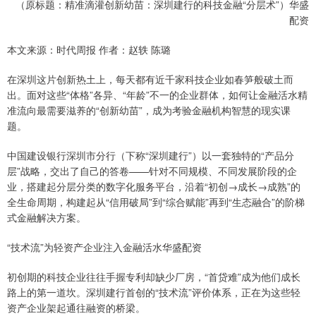
（原标题：精准滴灌创新幼苗：深圳建行的科技金融“分层术”）华盛
配资
本文来源：时代周报 作者：赵轶 陈璐
在深圳这片创新热土上，每天都有近千家科技企业如春笋般破土而
出。面对这些“体格”各异、“年龄”不一的企业群体，如何让金融活水精
准流向最需要滋养的“创新幼苗”，成为考验金融机构智慧的现实课
题。
中国建设银行深圳市分行（下称“深圳建行”）以一套独特的“产品分
层”战略，交出了自己的答卷——针对不同规模、不同发展阶段的企
业，搭建起分层分类的数字化服务平台，沿着“初创→成长→成熟”的
全生命周期，构建起从“信用破局”到“综合赋能”再到“生态融合”的阶梯
式金融解决方案。
“技术流”为轻资产企业注入金融活水华盛配资
初创期的科技企业往往手握专利却缺少厂房，“首贷难”成为他们成长
路上的第一道坎。深圳建行首创的“技术流”评价体系，正在为这些轻
资产企业架起通往融资的桥梁。