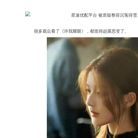
很多观众看了《许我耀眼》，都觉得赵露思变了。
深证成指
14311.01
.68
1.02%
200.89
1