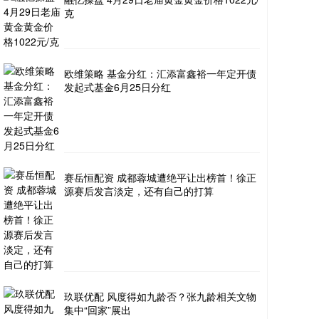
克
欧维策略 基金分红：汇添富鑫裕一年定开债
发起式基金6月25日分红
赛岳恒配资 成都蓉城遭绝平让出榜首！徐正
源赛后发言淡定，还有自己的打算
玖联优配 风度得如九龄否？张九龄相关文物
集中“回家”展出