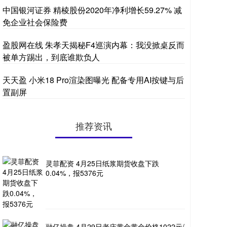
中国银河证券 精棱股份2020年净利增长59.27% 减
免企业社会保险费
盈股网在线 朱孝天揭秘F4巡演内幕：我没掀桌反而
被单方踢出，到底谁欺负人
天天盈 小米18 Pro渲染图曝光 配备专用AI按键与后
置副屏
推荐资讯
灵菲配资 4月25日纸浆期货收盘下跌
0.04%，报5376元
融亿操盘 4月29日老庙黄金黄金价格1022元/