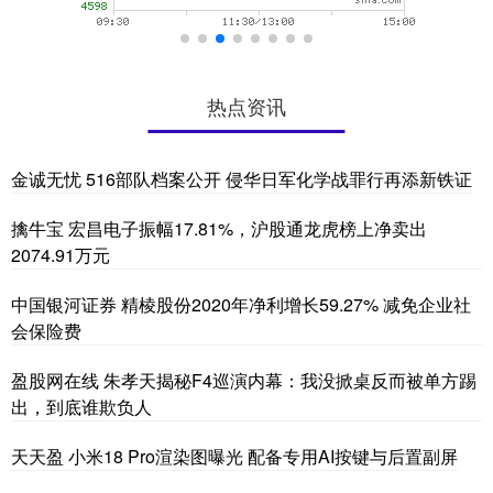
热点资讯
金诚无忧 516部队档案公开 侵华日军化学战罪行再添新铁证
擒牛宝 宏昌电子振幅17.81%，沪股通龙虎榜上净卖出
2074.91万元
中国银河证券 精棱股份2020年净利增长59.27% 减免企业社
会保险费
盈股网在线 朱孝天揭秘F4巡演内幕：我没掀桌反而被单方踢
出，到底谁欺负人
天天盈 小米18 Pro渲染图曝光 配备专用AI按键与后置副屏