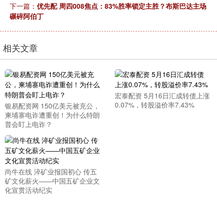
下一篇：
优先配 周四008焦点：83%胜率锁定主胜？布斯巴达主场
碾碎阿伯丁
相关文章
宏泰配资 5月16日汇成转债上涨
0.07%，转股溢价率7.43%
银易配资网 150亿美元被充公，
柬埔寨电诈遭重创！为什么特朗
普会盯上电诈？
尚牛在线 淬矿业报国初心 传五
矿文化薪火——中国五矿企业文
化宣贯活动纪实