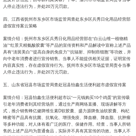
人停止违法行为，并处20万元罚款。
四、江西省抚州市东乡区市场监管局查处东乡区兵秀日化用品经营部
虚假宣传案云策略
案情介绍：抚州市东乡区兵秀日化用品经营部在“白云山维一植物精
油”“红景天精氨酸胶囊”等产品的宣传资料和产品解读中宣称上述产品
具有“淡斑美白”“提高自身的免疫力”“抗辐射、抑制癌细胞”等功效，并
向中老年消费者进行宣传销售。当事人不能提供相关证据，证明宣传
内容真实性，存在虚假宣传行为。抚州市东乡区市场监管局责令当事
人停止违法行为，并处20万元罚款。
五、山东省冠县市场监管局查处冠县怡鑫生活便利超市虚假宣传案
案情介绍：冠县怡鑫生活便利超市以“一元钱购买10个鸡蛋”的宣传吸
引老年消费者到其经营场所，通过生产商网络直播、现场讲解等方
式，推介销售蜂亿健牌维生素D软胶囊、盛力源牌鱼油软胶囊、枸杞
蜂蜜等产品具有抗菌、抗氧化、增强免疫、降血糖、降血脂、抗肿瘤
等多种功能，对人体有着广泛的医疗、保健作用。经查，当事人所销
售的上述产品均为普通食品，实际并不具有其宣传的功效。当事人不