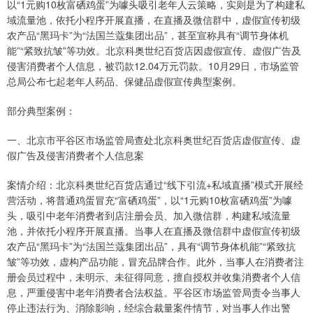
以“1元购10枚富硒鸡蛋”为噱头吸引老年人云策略，实则是为了构建私
域流量池，依托小程序开展直播，在直播及微信群中，虚假宣传初级
农产品“黑玛卡”为“法国兰蔻集团出品”，甚至宣称具有“调节身体机
能”“紧致抗皱”等功效。北京科奥世纪百货店因虚假宣传、虚假广告及
侵害消费者个人信息，被罚款12.04万元罚款。10月29日，市场监管
总局公布七起老年人药品、保健品虚假宣传典型案例。
部分典型案例：
一、北京市平谷区市场监管局查处北京科奥世纪百货店虚假宣传、虚
假广告及侵害消费者个人信息案
案情介绍：北京科奥世纪百货店通过“线下引流+私域直播”模式开展经
营活动，将普通鸡蛋冒充“富硒鸡蛋”，以“1元购10枚富硒鸡蛋”为噱
头，吸引中老年消费者到店注册会员、加入微信群，构建私域流量
池，并依托小程序开展直播。当事人在直播及微信群中虚假宣传初级
农产品“黑玛卡”为“法国兰蔻集团出品”，具有“调节身体机能”“紧致抗
皱”等功效，虚构产品功能，冒充品牌合作。此外，当事人在消费者注
册会员过程中，未明示、未征得同意，擅自授权并收集消费者个人信
息，严重侵害中老年消费者合法权益。平谷区市场监管局责令当事人
停止违法行为、消除影响，经综合裁量案件情节，对当事人作出警