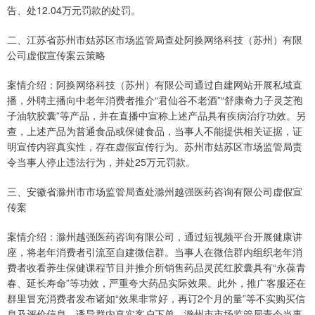
告、处12.04万元罚款的处罚。
二、江苏省苏州市姑苏区市场监管局查处阿换网络科技（苏州）有限
公司虚假宣传案云策略
案情介绍：阿换网络科技（苏州）有限公司通过自建网站开展私域直
播，外聘主播向中老年消费者推介“君仙谷不老酒”“舒康奇力子灵芝孢
子油软胶囊”等产品，并在直播中宣称上述产品具有疾病治疗功效。另
查，上述产品为普通食品或保健食品，当事人不能提供相关证据，证
明宣传内容真实性，存在虚假宣传行为。苏州市姑苏区市场监管局责
令当事人停止违法行为，并处25万元罚款。
三、安徽省滁州市市场监管局查处滁州越强医药咨询有限公司虚假宣
传案
案情介绍：滁州越强医药咨询有限公司，通过短视频平台开展健康讲
座，将老年消费者引流至自建微信群。当事人在微信群内组织老年消
费者收看养生保健课程节目并推介所销售药品灵芪红胶囊具有“永葆青
春、延长寿命”等功效，严重夸大药品实际效果。此外，推广客服还在
群里冒充消费者发布诸如“效果非常好，再订2个月的量”等不实购买信
息及评价信息，诱导群内真实客户下单。滁州市市场监管局责令当事