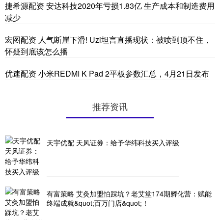
捷希源配资 安达科技2020年亏损1.83亿 生产成本和制造费用
减少
宏图配资 人气断崖下滑! Uzi坦言直播现状：被喷到顶不住，
怀疑到底该怎么播
优速配资 小米REDMI K Pad 2平板参数汇总，4月21日发布
推荐资讯
天宇优配 天风证券：给予华纬科技买入评级
有富策略 艾灸加盟怕踩坑？老艾堂174期孵化营：赋能
终端成就&quot;百万门店&quot;！