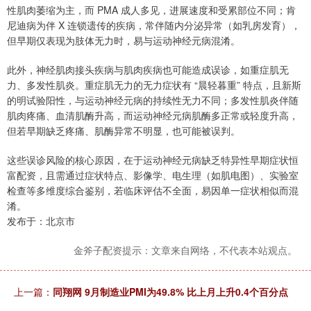
性肌肉萎缩为主，而 PMA 成人多见，进展速度和受累部位不同；肯
尼迪病为伴 X 连锁遗传的疾病，常伴随内分泌异常（如乳房发育），
但早期仅表现为肢体无力时，易与运动神经元病混淆。
此外，神经肌肉接头疾病与肌肉疾病也可能造成误诊，如重症肌无
力、多发性肌炎。重症肌无力的无力症状有 “晨轻暮重” 特点，且新斯
的明试验阳性，与运动神经元病的持续性无力不同；多发性肌炎伴随
肌肉疼痛、血清肌酶升高，而运动神经元病肌酶多正常或轻度升高，
但若早期缺乏疼痛、肌酶异常不明显，也可能被误判。
这些误诊风险的核心原因，在于运动神经元病缺乏特异性早期症状恒
富配资，且需通过症状特点、影像学、电生理（如肌电图）、实验室
检查等多维度综合鉴别，若临床评估不全面，易因单一症状相似而混
淆。
发布于：北京市
金斧子配资提示：文章来自网络，不代表本站观点。
上一篇：
同翔网 9月制造业PMI为49.8% 比上月上升0.4个百分点