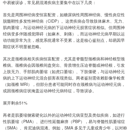
中易被误诊，常见易混淆疾病主要集中在以下几类：
首先是周围神经病变恒富配资，如糖尿病性周围神经病、慢性炎症性
脱髓鞘性多发性神经病（CIDP）。这类疾病会导致肢体麻木、无力、
肌肉萎缩，与运动神经元病的下运动神经元损害症状相似。但周围神
经病变多伴随感觉障碍（如麻木、刺痛），而运动神经元病早期以运
动功能异常为主，感觉系统通常不受累，这是核心鉴别点，却易因早
期症状不明显被忽略。
其次是颈椎病相关疾病恒富配资，尤其是脊髓型颈椎病和神经根型颈
椎病。颈椎病会因颈椎间盘突出、骨质增生压迫脊髓或神经根，引发
上肢无力、手部肌肉萎缩（如虎口萎缩）、下肢僵硬，与运动神经元
病的上下运动神经元混合损害表现类似。两者鉴别需依赖影像学检查
（如颈椎 MRI），但部分患者可能同时存在颈椎病与运动神经元病，
或因颈椎病症状掩盖运动神经元病特征，导致误诊。
展开剩余51%
再者是肌萎缩侧索硬化以外的运动神经元病亚型及类似疾病，如进行
性肌萎缩（PMA）、进行性延髓麻痹（PBP），易与脊髓性肌萎缩症
（SMA）、肯尼迪病混淆。例如，SMA 多见于儿童或青少年，以对称