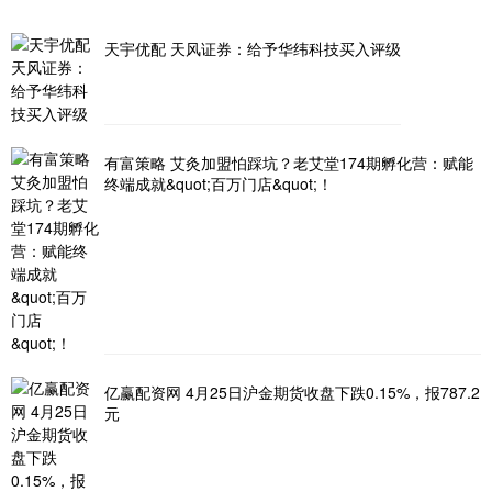
天宇优配 天风证券：给予华纬科技买入评级
有富策略 艾灸加盟怕踩坑？老艾堂174期孵化营：赋能
终端成就&quot;百万门店&quot;！
亿赢配资网 4月25日沪金期货收盘下跌0.15%，报787.2
元