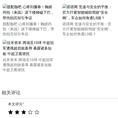
股配咖吧 心疼到攥拳！鞠婧祎
搭搭网 竞速与安全的平衡：官
拍《来战》滚下楼梯磕下巴，带
方拧紧智能辅助驾驶“安全阀”，
伤拍完却引争议
车企如何角逐L3级？
佳禾资本 两场丢10球 中超冠军
遭俄超劲旅羞辱 暴露诸多短板
中超卫冕堪忧
相关评论
本文评分
*