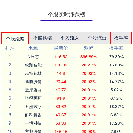
个股实时涨跌榜
个股跌幅
个股流入
个股流出
换手率
个股涨幅
排名
名称
最新价
涨幅
换手率
1
N展芯
116.52
396.89%
79.39%
2
锐翔智能
110.02
20.21%
16.80%
3
志特新材
14.8
20.03%
14.18%
4
博腾股份
20.44
20.02%
14.77%
5
近岸蛋白
46.72
20.01%
5.62%
6
毕得医药
61.6
20.01%
6.12%
7
五洲医疗
83.62
20.01%
18.37%
8
耐科装备
49.67
20.01%
6.83%
9
一博科技
53.33
20.01%
17.26%
10
方邦股份
146.16
20.00%
7.68%