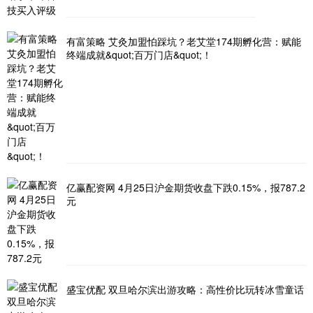
有富策略 艾灸加盟怕踩坑？老艾堂174期孵化营：赋能
终端成就&quot;百万门店&quot;！
亿赢配资网 4月25日沪金期货收盘下跌0.15%，报787.2
元
盛宝优配 双旦哈尔滨出游攻略：高性价比玩转冰雪童话