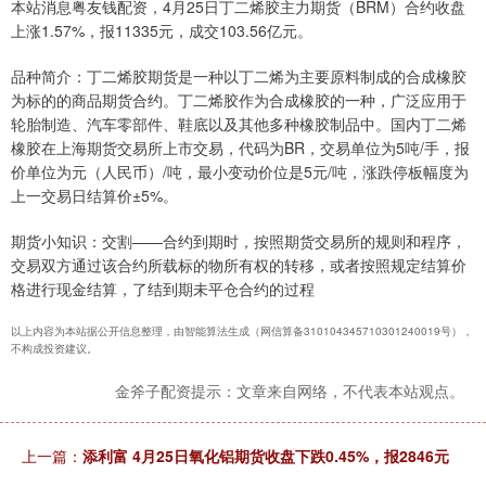
本站消息粤友钱配资，4月25日丁二烯胶主力期货（BRM）合约收盘
上涨1.57%，报11335元，成交103.56亿元。
品种简介：丁二烯胶期货是一种以丁二烯为主要原料制成的合成橡胶
为标的的商品期货合约。丁二烯胶作为合成橡胶的一种，广泛应用于
轮胎制造、汽车零部件、鞋底以及其他多种橡胶制品中。国内丁二烯
橡胶在上海期货交易所上市交易，代码为BR，交易单位为5吨/手，报
价单位为元（人民币）/吨，最小变动价位是5元/吨，涨跌停板幅度为
上一交易日结算价±5%。
期货小知识：交割——合约到期时，按照期货交易所的规则和程序，
交易双方通过该合约所载标的物所有权的转移，或者按照规定结算价
格进行现金结算，了结到期未平仓合约的过程
以上内容为本站据公开信息整理，由智能算法生成（网信算备310104345710301240019号），
不构成投资建议。
金斧子配资提示：文章来自网络，不代表本站观点。
上一篇：
添利富 4月25日氧化铝期货收盘下跌0.45%，报2846元