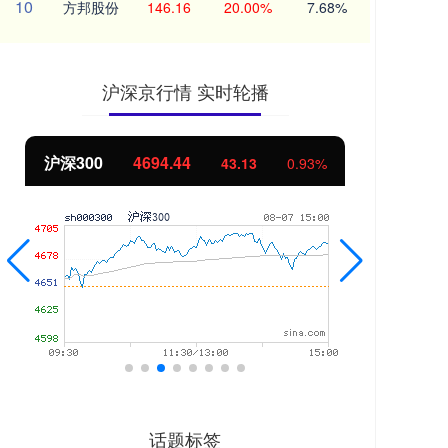
10
方邦股份
146.16
20.00%
7.68%
沪深京行情 实时轮播
沪深300
4694.44
北证50
43.13
0.93%
话题标签