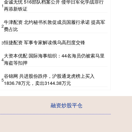
金诚无忧 516部队档案公开 侵华日军化学战罪行
1
再添新铁证
牛津配资 北约秘书长敦促成员国履行承诺 提高军
2
费占比
恒捷配资 军事专家解读俄乌高烈度交锋
3
大资本优配 国际海事组织：44名海员仍被索马里
4
海盗等扣押
谷锦网 共进股份跌停，沪股通龙虎榜上买入
5
1836.78万元，卖出3144.38万元
融资炒股平仓