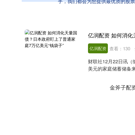
手，我们都会为您提供最优质的股票
亿润配资
查看：
130
财联社12月22日讯
美元的家庭储蓄储备
以此延续近期零售....
金斧子配