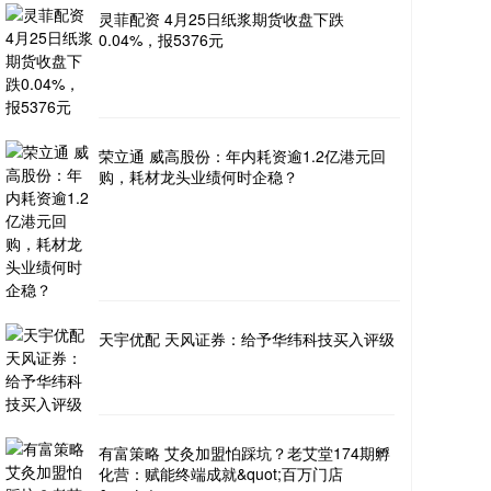
灵菲配资 4月25日纸浆期货收盘下跌
0.04%，报5376元
荣立通 威高股份：年内耗资逾1.2亿港元回
购，耗材龙头业绩何时企稳？
天宇优配 天风证券：给予华纬科技买入评级
有富策略 艾灸加盟怕踩坑？老艾堂174期孵
化营：赋能终端成就&quot;百万门店