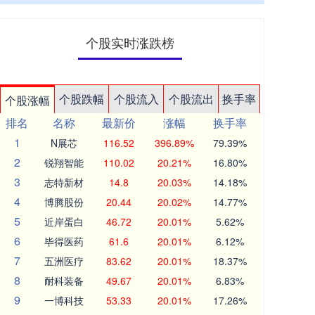
个股实时涨跌榜
个股跌幅
个股流入
个股流出
换手率
个股涨幅
排名
名称
最新价
涨幅
换手率
1
N展芯
116.52
396.89%
79.39%
2
锐翔智能
110.02
20.21%
16.80%
3
志特新材
14.8
20.03%
14.18%
4
博腾股份
20.44
20.02%
14.77%
5
近岸蛋白
46.72
20.01%
5.62%
6
毕得医药
61.6
20.01%
6.12%
7
五洲医疗
83.62
20.01%
18.37%
8
耐科装备
49.67
20.01%
6.83%
9
一博科技
53.33
20.01%
17.26%