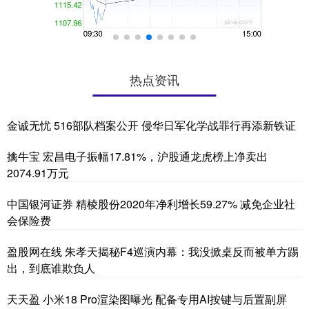
热点资讯
金诚无忧 516部队档案公开 侵华日军化学战罪行再添新铁证
擒牛宝 宏昌电子振幅17.81%，沪股通龙虎榜上净卖出
2074.91万元
中国银河证券 精棱股份2020年净利增长59.27% 减免企业社
会保险费
盈股网在线 朱孝天揭秘F4巡演内幕：我没掀桌反而被单方踢
出，到底谁欺负人
天天盈 小米18 Pro渲染图曝光 配备专用AI按键与后置副屏