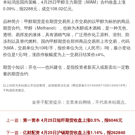
本站消息国尚策略，4月25日甲醇主力期货（MAM）合约收盘上涨
0.09%，报2288元，成交108.02亿元。
品种简介：甲醇期货是在期货交易所上市交易的以甲醇为标的的商品
期货合约。甲醇（Methanol），也称为木醇或木酒精，是一种无色、
透明、易挥发的液体，具有酒精气味，广泛用作化工原料、溶剂、防
冻剂以及替代燃料。国内甲醇期货在郑州商品交易所上市交易，代码
为MA，交易单位为10吨/手，报价单位为元（人民币）/吨，最小变动
价位是1元/吨，涨跌停板幅度为上一交易日结算价±4%。
期货小知识：开仓——也叫建仓，是指投资者新买入或新卖出一定数
量的期货合约
以上内容为本站据公开信息整理，由智能算法生成（网信算备310104345710301240019号），
不构成投资建议。
金斧子配资提示：文章来自网络，不代表本站观点。
上一篇：
第一资本 4月25日短纤期货收盘上涨0.5%，报6046元
下一篇：
亿财配资 4月25日沪锡期货收盘上涨1.14%，报262840